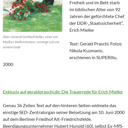
Freiheit und im Bett starb
im biblischen Alter von 92
Jahren der gefürchtete Chef
der DDR-„Staatssicherheit“,
Erich Mielke
Stasi-General Gerhard Neiber, einer von
Mielkes Stellvertretern, verneigt sich vor
Text: Gerald Praschl. Fotos:
seinem Grab
Nikola Kuzmanic,
erschienen in SUPERillu,
2000
Exklusiv auf geraldpraschl.de: Die Trauerrede für Erich Mielke
Genau 36 Zeilen Text auf den hinteren Seiten widmete das
einstige SED-Zentralorgan seiner Beisetzung am 10. Juni 2000
auf dem Berliner Friedhof Alt-Friedrichsfelde.
Beerdigungsunternehmer Hubert Hunold (60), selbst Ex-MfS-