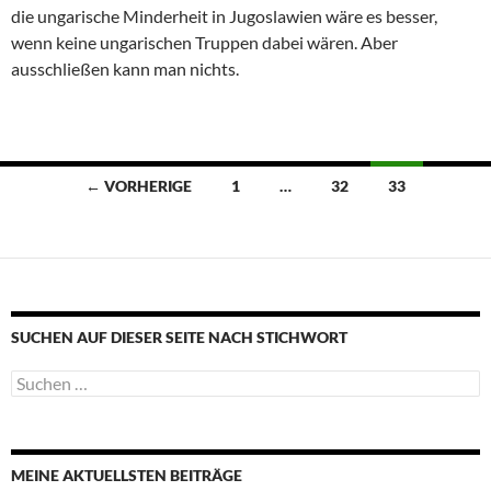
die ungarische Minderheit in Jugoslawien wäre es besser,
wenn keine ungarischen Truppen dabei wären. Aber
ausschließen kann man nichts.
Beitragsnavigation
← VORHERIGE
1
…
32
33
SUCHEN AUF DIESER SEITE NACH STICHWORT
Suche
nach:
MEINE AKTUELLSTEN BEITRÄGE