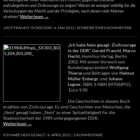
aufzubegehren und Zivilcourage zu zeigen? Waren sie weniger anfällig für die
Verlockungen der Macht und der Privilegien, nach denen viele Männer
strebten?
Weiterlesen
→
„MUT-FRAUEN“ IN DER DDR
6. MAI 2012
SCHREIBE EINEN KOMMENTAR
„Ich habe Nein gesagt- Zivilcourage
in der DDR“, Gerald Praschl, Marco
Hecht,
Homilius-Verlag, Berlin
2002. Mit einem Vorwort von
Bundestagspräsident
Wolfgang
Thierse
und Beiträgen von
Helmut
Müller-Enbergs
und
Johann
Legner
, ISBN 3-ISBN 897068915,
Euro 9,90
Die Geschichten in diesem Buch
erzählen von Zivilcourage. Es sind Geschichten von Menschen, die
„Nein“ gesagt haben. „Nein“ zu einer Spitzeltätigkeit für die
Staatssicherheit der 1989 untergegangenen DDR.
Weiterlesen
→
ICH HABE NEIN GESAGT
6. APRIL 2011
2 KOMMENTARE