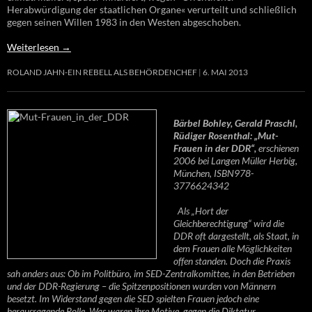
Herabwürdigung der staatlichen Organe« verurteilt und schließlich
gegen seinen Willen 1983 in den Westen abgeschoben.
Weiterlesen
→
ROLAND JAHN-EIN REBELL ALS BEHÖRDENCHEF
6. MAI 2013
Bärbel Bohley, Gerald Praschl,
Rüdiger Rosenthal: „Mut-
Frauen in der DDR“,
erschienen
2006 bei Langen Müller Herbig,
München, ISBN978-
3776624342
Als „Hort der
Gleichberechtigung“ wird die
DDR oft dargestellt, als Staat, in
dem Frauen alle Möglichkeiten
offen standen. Doch die Praxis
sah anders aus: Ob im Politbüro, im SED-Zentralkomittee, in den Betrieben
und der DDR-Regierung – die Spitzenpositionen wurden von Männern
besetzt. Im Widerstand gegen die SED spielten Frauen jedoch eine
herausragende Rolle. Was waren ihre Motive, gegen die Diktatur