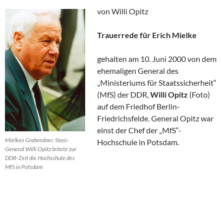
von Willi Opitz
Trauerrede für Erich Mielke
gehalten am 10. Juni 2000 von dem
ehemaligen General des
„Ministeriums für Staatssicherheit“
(MfS) der DDR,
Willi Opitz
(Foto)
auf dem Friedhof Berlin-
Friedrichsfelde. General Opitz war
einst der Chef der „MfS“-
Mielkes Grabredner, Stasi-
Hochschule in Potsdam.
General Willi Opitz leitete zur
DDR-Zeit die Hochschule des
MfS in Potsdam