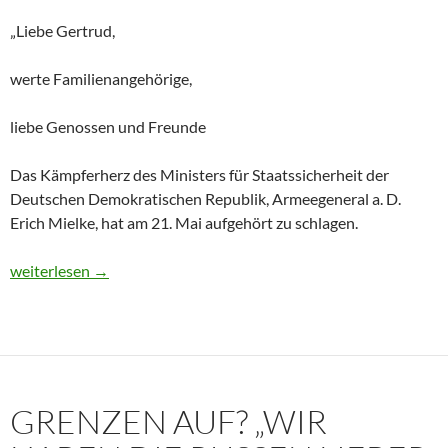
„Liebe Gertrud,
werte Familienangehörige,
liebe Genossen und Freunde
Das Kämpferherz des Ministers für Staatssicherheit der
Deutschen Demokratischen Republik, Armeegeneral a. D.
Erich Mielke, hat am 21. Mai aufgehört zu schlagen.
Historisches Dokument: Die Trauerrede für Erich Mielke (1907
weiterlesen
→
GRENZEN AUF? „WIR