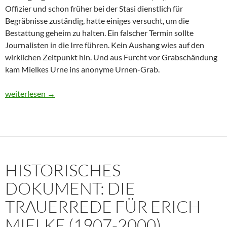
Offizier und schon früher bei der Stasi dienstlich für
Begräbnisse zuständig, hatte einiges versucht, um die
Bestattung geheim zu halten. Ein falscher Termin sollte
Journalisten in die Irre führen. Kein Aushang wies auf den
wirklichen Zeitpunkt hin. Und aus Furcht vor Grabschändung
kam Mielkes Urne ins anonyme Urnen-Grab.
Erich Mielke: Wer weinte um den Herrn der Angst?
weiterlesen
→
HISTORISCHES
DOKUMENT: DIE
TRAUERREDE FÜR ERICH
MIELKE (1907-2000)