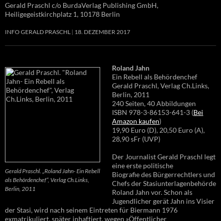
Gerald Praschl c/o BurdaVerlag Publishing GmbH,
Heiligegeistkirchplatz 1, 10178 Berlin
INFO GERALD PRASCHL
18. DEZEMBER 2017
Roland Jahn
Ein Rebell als Behördenchef
Gerald Praschl, Verlag Ch.Links,
Berlin, 2011
240 Seiten, 40 Abbildungen
ISBN 978-3-86153-641-3 (
Bei
Amazon kaufen
)
19,90 Euro (D), 20,50 Euro (A),
28,90 sFr (UVP)
Der Journalist Gerald Praschl legt
eine erste politische
Gerald Praschl. „Roland Jahn- Ein Rebell
Biografie des Bürgerrechtlers und
als Behördenchef“, Verlag Ch.Links,
Chefs der Stasiunterlagenbehörde
Berlin, 2011
Roland Jahn vor. Schon als
Jugendlicher gerät Jahn ins Visier
der Stasi, wird nach seinem Eintreten für Biermann 1976
exmatrikuliert, später inhaftiert, wegen »Öffentlicher