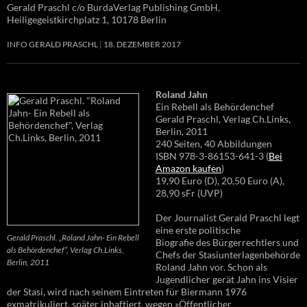
Gerald Praschl c/o BurdaVerlag Publishing GmbH,
Heiligegeistkirchplatz 1, 10178 Berlin
INFO GERALD PRASCHL
18. DEZEMBER 2017
Roland Jahn
Ein Rebell als Behördenchef
Gerald Praschl, Verlag Ch.Links,
Berlin, 2011
240 Seiten, 40 Abbildungen
ISBN 978-3-86153-641-3 (
Bei
Amazon kaufen
)
19,90 Euro (D), 20,50 Euro (A),
28,90 sFr (UVP)
Der Journalist Gerald Praschl legt
eine erste politische
Gerald Praschl. „Roland Jahn- Ein Rebell
Biografie des Bürgerrechtlers und
als Behördenchef“, Verlag Ch.Links,
Chefs der Stasiunterlagenbehörde
Berlin, 2011
Roland Jahn vor. Schon als
Jugendlicher gerät Jahn ins Visier
der Stasi, wird nach seinem Eintreten für Biermann 1976
exmatrikuliert, später inhaftiert, wegen »Öffentlicher