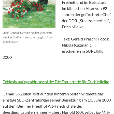
Freiheit und im Bett starb
im biblischen Alter von 92
Jahren der gefürchtete Chef
der DDR-„Staatssicherheit“,
Erich Mielke
Stasi-General Gerhard Neiber, einer von
Mielkes Stellvertretern, verneigt sich vor
Text: Gerald Praschl. Fotos:
seinem Grab
Nikola Kuzmanic,
erschienen in SUPERillu,
2000
Exklusiv auf geraldpraschl.de: Die Trauerrede für Erich Mielke
Genau 36 Zeilen Text auf den hinteren Seiten widmete das
einstige SED-Zentralorgan seiner Beisetzung am 10. Juni 2000
auf dem Berliner Friedhof Alt-Friedrichsfelde.
Beerdigungsunternehmer Hubert Hunold (60), selbst Ex-MfS-