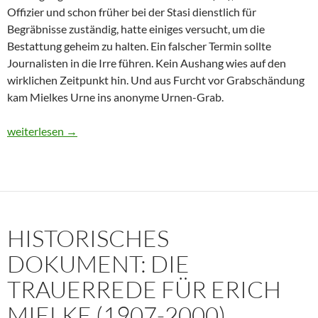
Offizier und schon früher bei der Stasi dienstlich für
Begräbnisse zuständig, hatte einiges versucht, um die
Bestattung geheim zu halten. Ein falscher Termin sollte
Journalisten in die Irre führen. Kein Aushang wies auf den
wirklichen Zeitpunkt hin. Und aus Furcht vor Grabschändung
kam Mielkes Urne ins anonyme Urnen-Grab.
Erich Mielke: Wer weinte um den Herrn der Angst?
weiterlesen
→
HISTORISCHES
DOKUMENT: DIE
TRAUERREDE FÜR ERICH
MIELKE (1907-2000)