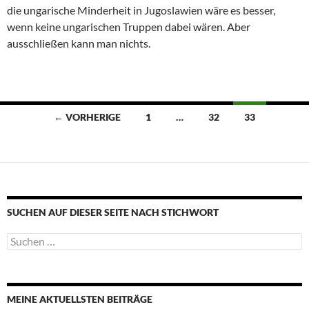
die ungarische Minderheit in Jugoslawien wäre es besser,
wenn keine ungarischen Truppen dabei wären. Aber
ausschließen kann man nichts.
Beitragsnavigation
← VORHERIGE
1
…
32
33
SUCHEN AUF DIESER SEITE NACH STICHWORT
Suche
nach:
MEINE AKTUELLSTEN BEITRÄGE