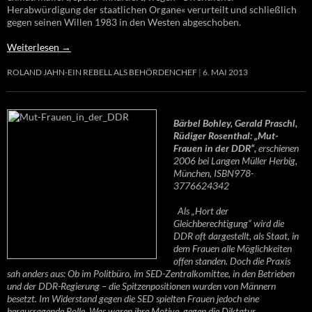
Herabwürdigung der staatlichen Organe« verurteilt und schließlich
gegen seinen Willen 1983 in den Westen abgeschoben.
Weiterlesen
→
ROLAND JAHN-EIN REBELL ALS BEHÖRDENCHEF
6. MAI 2013
Bärbel Bohley, Gerald Praschl,
Rüdiger Rosenthal: „Mut-
Frauen in der DDR“,
erschienen
2006 bei Langen Müller Herbig,
München, ISBN978-
3776624342
Als „Hort der
Gleichberechtigung“ wird die
DDR oft dargestellt, als Staat, in
dem Frauen alle Möglichkeiten
offen standen. Doch die Praxis
sah anders aus: Ob im Politbüro, im SED-Zentralkomittee, in den Betrieben
und der DDR-Regierung – die Spitzenpositionen wurden von Männern
besetzt. Im Widerstand gegen die SED spielten Frauen jedoch eine
herausragende Rolle. Was waren ihre Motive, gegen die Diktatur