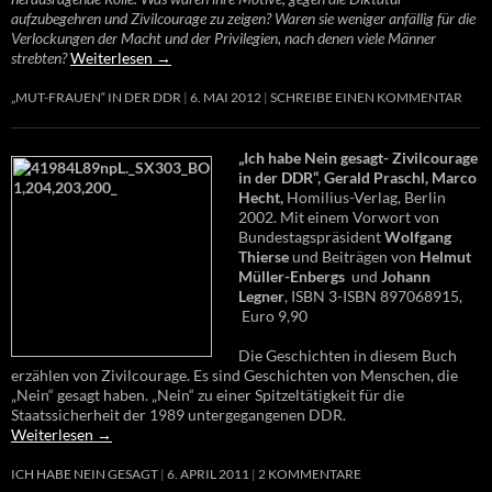
aufzubegehren und Zivilcourage zu zeigen? Waren sie weniger anfällig für die
Verlockungen der Macht und der Privilegien, nach denen viele Männer
strebten?
Weiterlesen
→
„MUT-FRAUEN“ IN DER DDR
6. MAI 2012
SCHREIBE EINEN KOMMENTAR
„Ich habe Nein gesagt- Zivilcourage
in der DDR“, Gerald Praschl, Marco
Hecht,
Homilius-Verlag, Berlin
2002. Mit einem Vorwort von
Bundestagspräsident
Wolfgang
Thierse
und Beiträgen von
Helmut
Müller-Enbergs
und
Johann
Legner
, ISBN 3-ISBN 897068915,
Euro 9,90
Die Geschichten in diesem Buch
erzählen von Zivilcourage. Es sind Geschichten von Menschen, die
„Nein“ gesagt haben. „Nein“ zu einer Spitzeltätigkeit für die
Staatssicherheit der 1989 untergegangenen DDR.
Weiterlesen
→
ICH HABE NEIN GESAGT
6. APRIL 2011
2 KOMMENTARE