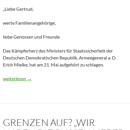
„Liebe Gertrud,
werte Familienangehörige,
liebe Genossen und Freunde
Das Kämpferherz des Ministers für Staatssicherheit der
Deutschen Demokratischen Republik, Armeegeneral a. D.
Erich Mielke, hat am 21. Mai aufgehört zu schlagen.
Historisches Dokument: Die Trauerrede für Erich Mielke (1907
weiterlesen
→
GRENZEN AUF? „WIR