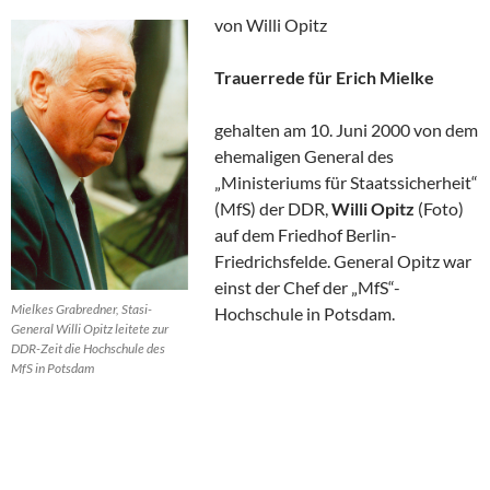
von Willi Opitz
Trauerrede für Erich Mielke
gehalten am 10. Juni 2000 von dem
ehemaligen General des
„Ministeriums für Staatssicherheit“
(MfS) der DDR,
Willi Opitz
(Foto)
auf dem Friedhof Berlin-
Friedrichsfelde. General Opitz war
einst der Chef der „MfS“-
Mielkes Grabredner, Stasi-
Hochschule in Potsdam.
General Willi Opitz leitete zur
DDR-Zeit die Hochschule des
MfS in Potsdam