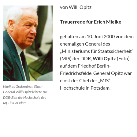
von Willi Opitz
Trauerrede für Erich Mielke
gehalten am 10. Juni 2000 von dem
ehemaligen General des
„Ministeriums für Staatssicherheit“
(MfS) der DDR,
Willi Opitz
(Foto)
auf dem Friedhof Berlin-
Friedrichsfelde. General Opitz war
einst der Chef der „MfS“-
Mielkes Grabredner, Stasi-
Hochschule in Potsdam.
General Willi Opitz leitete zur
DDR-Zeit die Hochschule des
MfS in Potsdam