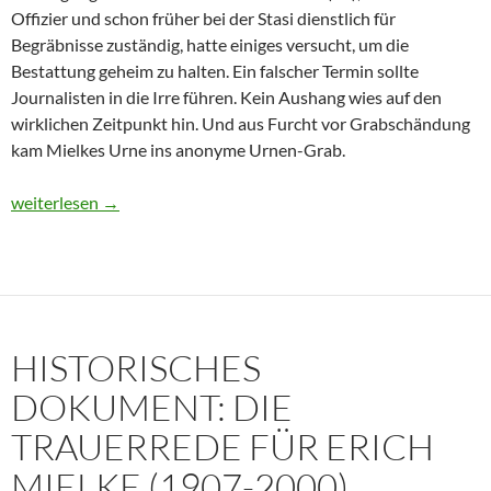
Offizier und schon früher bei der Stasi dienstlich für
Begräbnisse zuständig, hatte einiges versucht, um die
Bestattung geheim zu halten. Ein falscher Termin sollte
Journalisten in die Irre führen. Kein Aushang wies auf den
wirklichen Zeitpunkt hin. Und aus Furcht vor Grabschändung
kam Mielkes Urne ins anonyme Urnen-Grab.
Erich Mielke: Wer weinte um den Herrn der Angst?
weiterlesen
→
HISTORISCHES
DOKUMENT: DIE
TRAUERREDE FÜR ERICH
MIELKE (1907-2000)