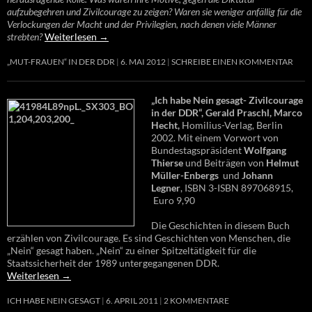
aufzubegehren und Zivilcourage zu zeigen? Waren sie weniger anfällig für die
Verlockungen der Macht und der Privilegien, nach denen viele Männer
strebten?
Weiterlesen
→
„MUT-FRAUEN“ IN DER DDR
6. MAI 2012
SCHREIBE EINEN KOMMENTAR
„Ich habe Nein gesagt- Zivilcourage
in der DDR“, Gerald Praschl, Marco
Hecht,
Homilius-Verlag, Berlin
2002. Mit einem Vorwort von
Bundestagspräsident
Wolfgang
Thierse
und Beiträgen von
Helmut
Müller-Enbergs
und
Johann
Legner
, ISBN 3-ISBN 897068915,
Euro 9,90
Die Geschichten in diesem Buch
erzählen von Zivilcourage. Es sind Geschichten von Menschen, die
„Nein“ gesagt haben. „Nein“ zu einer Spitzeltätigkeit für die
Staatssicherheit der 1989 untergegangenen DDR.
Weiterlesen
→
ICH HABE NEIN GESAGT
6. APRIL 2011
2 KOMMENTARE