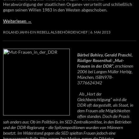
Herabwürdigung der staatlichen Organe« verurteilt und schließlich
gegen seinen Willen 1983 in den Westen abgeschoben.
Weiterlesen
→
ROLAND JAHN-EIN REBELL ALS BEHÖRDENCHEF
6. MAI 2013
Bärbel Bohley, Gerald Praschl,
Rüdiger Rosenthal: „Mut-
Frauen in der DDR“,
erschienen
2006 bei Langen Müller Herbig,
München, ISBN978-
3776624342
Als „Hort der
Gleichberechtigung“ wird die
DDR oft dargestellt, als Staat, in
dem Frauen alle Möglichkeiten
offen standen. Doch die Praxis
sah anders aus: Ob im Politbüro, im SED-Zentralkomittee, in den Betrieben
und der DDR-Regierung – die Spitzenpositionen wurden von Männern
besetzt. Im Widerstand gegen die SED spielten Frauen jedoch eine
herausragende Rolle. Was waren ihre Motive, gegen die Diktatur