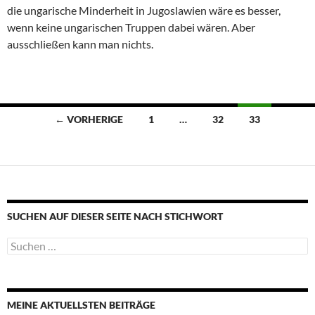
die ungarische Minderheit in Jugoslawien wäre es besser,
wenn keine ungarischen Truppen dabei wären. Aber
ausschließen kann man nichts.
Beitragsnavigation
← VORHERIGE
1
…
32
33
SUCHEN AUF DIESER SEITE NACH STICHWORT
Suche
nach:
MEINE AKTUELLSTEN BEITRÄGE