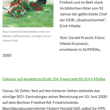
Freiheit und im Bett starb
im biblischen Alter von 92
Jahren der gefürchtete Chef
der DDR-„Staatssicherheit“,
Erich Mielke
Stasi-General Gerhard Neiber, einer von
Mielkes Stellvertretern, verneigt sich vor
Text: Gerald Praschl. Fotos:
seinem Grab
Nikola Kuzmanic,
erschienen in SUPERillu,
2000
Exklusiv auf geraldpraschl.de: Die Trauerrede für Erich Mielke
Genau 36 Zeilen Text auf den hinteren Seiten widmete das
einstige SED-Zentralorgan seiner Beisetzung am 10. Juni 2000
auf dem Berliner Friedhof Alt-Friedrichsfelde.
Beerdigungsunternehmer Hubert Hunold (60), selbst Ex-MfS-