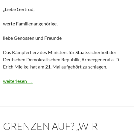
„Liebe Gertrud,
werte Familienangehörige,
liebe Genossen und Freunde
Das Kämpferherz des Ministers für Staatssicherheit der
Deutschen Demokratischen Republik, Armeegeneral a. D.
Erich Mielke, hat am 21. Mai aufgehört zu schlagen.
Historisches Dokument: Die Trauerrede für Erich Mielke (1907
weiterlesen
→
GRENZEN AUF? „WIR