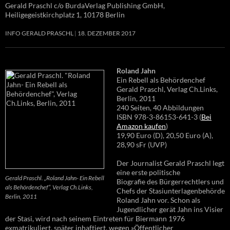
Gerald Praschl c/o BurdaVerlag Publishing GmbH,
Heiligegeistkirchplatz 1, 10178 Berlin
INFO GERALD PRASCHL
18. DEZEMBER 2017
Roland Jahn
Ein Rebell als Behördenchef
Gerald Praschl, Verlag Ch.Links,
Berlin, 2011
240 Seiten, 40 Abbildungen
ISBN 978-3-86153-641-3 (
Bei
Amazon kaufen
)
19,90 Euro (D), 20,50 Euro (A),
28,90 sFr (UVP)
Der Journalist Gerald Praschl legt
eine erste politische
Gerald Praschl. „Roland Jahn- Ein Rebell
Biografie des Bürgerrechtlers und
als Behördenchef“, Verlag Ch.Links,
Chefs der Stasiunterlagenbehörde
Berlin, 2011
Roland Jahn vor. Schon als
Jugendlicher gerät Jahn ins Visier
der Stasi, wird nach seinem Eintreten für Biermann 1976
exmatrikuliert, später inhaftiert, wegen »Öffentlicher