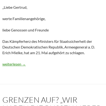
„Liebe Gertrud,
werte Familienangehörige,
liebe Genossen und Freunde
Das Kämpferherz des Ministers für Staatssicherheit der
Deutschen Demokratischen Republik, Armeegeneral a. D.
Erich Mielke, hat am 21. Mai aufgehört zu schlagen.
Historisches Dokument: Die Trauerrede für Erich Mielke (1907
weiterlesen
→
GRENZEN AUF? „WIR