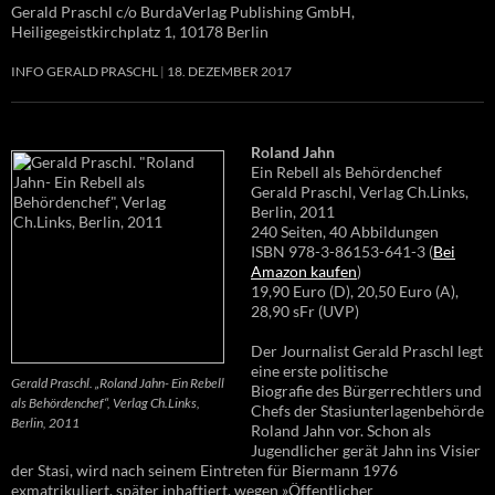
Gerald Praschl c/o BurdaVerlag Publishing GmbH,
Heiligegeistkirchplatz 1, 10178 Berlin
INFO GERALD PRASCHL
18. DEZEMBER 2017
Roland Jahn
Ein Rebell als Behördenchef
Gerald Praschl, Verlag Ch.Links,
Berlin, 2011
240 Seiten, 40 Abbildungen
ISBN 978-3-86153-641-3 (
Bei
Amazon kaufen
)
19,90 Euro (D), 20,50 Euro (A),
28,90 sFr (UVP)
Der Journalist Gerald Praschl legt
eine erste politische
Gerald Praschl. „Roland Jahn- Ein Rebell
Biografie des Bürgerrechtlers und
als Behördenchef“, Verlag Ch.Links,
Chefs der Stasiunterlagenbehörde
Berlin, 2011
Roland Jahn vor. Schon als
Jugendlicher gerät Jahn ins Visier
der Stasi, wird nach seinem Eintreten für Biermann 1976
exmatrikuliert, später inhaftiert, wegen »Öffentlicher