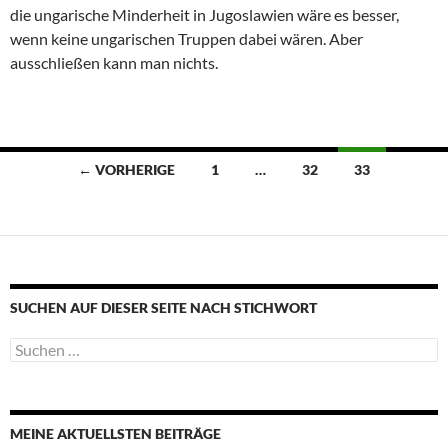
die ungarische Minderheit in Jugoslawien wäre es besser,
wenn keine ungarischen Truppen dabei wären. Aber
ausschließen kann man nichts.
Beitragsnavigation
← VORHERIGE
1
…
32
33
SUCHEN AUF DIESER SEITE NACH STICHWORT
Suche
nach:
MEINE AKTUELLSTEN BEITRÄGE