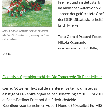
Freiheit und im Bett starb
im biblischen Alter von 92
Jahren der gefürchtete Chef
der DDR-„Staatssicherheit“,
Erich Mielke
Stasi-General Gerhard Neiber, einer von
Mielkes Stellvertretern, verneigt sich vor
Text: Gerald Praschl. Fotos:
seinem Grab
Nikola Kuzmanic,
erschienen in SUPERillu,
2000
Exklusiv auf geraldpraschl.de: Die Trauerrede für Erich Mielke
Genau 36 Zeilen Text auf den hinteren Seiten widmete das
einstige SED-Zentralorgan seiner Beisetzung am 10. Juni 2000
auf dem Berliner Friedhof Alt-Friedrichsfelde.
Beerdigungsunternehmer Hubert Hunold (60), selbst Ex-MfS-