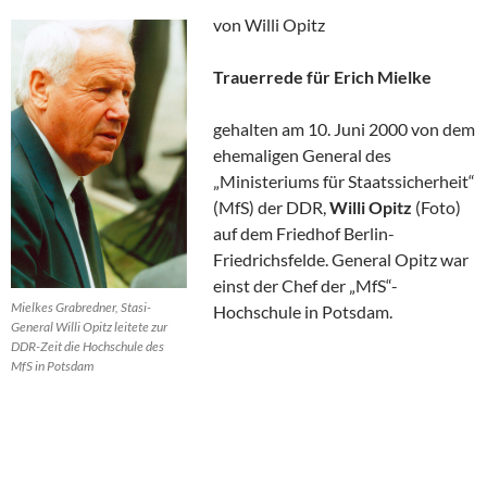
von Willi Opitz
Trauerrede für Erich Mielke
gehalten am 10. Juni 2000 von dem
ehemaligen General des
„Ministeriums für Staatssicherheit“
(MfS) der DDR,
Willi Opitz
(Foto)
auf dem Friedhof Berlin-
Friedrichsfelde. General Opitz war
einst der Chef der „MfS“-
Mielkes Grabredner, Stasi-
Hochschule in Potsdam.
General Willi Opitz leitete zur
DDR-Zeit die Hochschule des
MfS in Potsdam