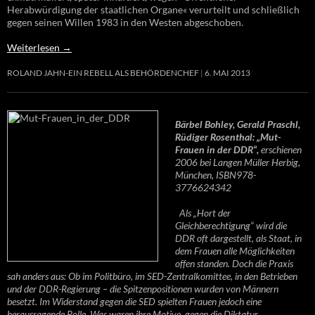
Herabwürdigung der staatlichen Organe« verurteilt und schließlich
gegen seinen Willen 1983 in den Westen abgeschoben.
Weiterlesen
→
ROLAND JAHN-EIN REBELL ALS BEHÖRDENCHEF
6. MAI 2013
Bärbel Bohley, Gerald Praschl,
Rüdiger Rosenthal: „Mut-
Frauen in der DDR“,
erschienen
2006 bei Langen Müller Herbig,
München, ISBN978-
3776624342
Als „Hort der
Gleichberechtigung“ wird die
DDR oft dargestellt, als Staat, in
dem Frauen alle Möglichkeiten
offen standen. Doch die Praxis
sah anders aus: Ob im Politbüro, im SED-Zentralkomittee, in den Betrieben
und der DDR-Regierung – die Spitzenpositionen wurden von Männern
besetzt. Im Widerstand gegen die SED spielten Frauen jedoch eine
herausragende Rolle. Was waren ihre Motive, gegen die Diktatur