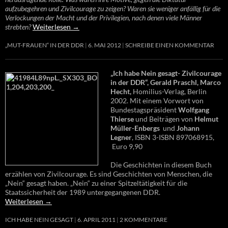
aufzubegehren und Zivilcourage zu zeigen? Waren sie weniger anfällig für die
Verlockungen der Macht und der Privilegien, nach denen viele Männer
strebten?
Weiterlesen
→
„MUT-FRAUEN“ IN DER DDR
6. MAI 2012
SCHREIBE EINEN KOMMENTAR
„Ich habe Nein gesagt- Zivilcourage
in der DDR“, Gerald Praschl, Marco
Hecht,
Homilius-Verlag, Berlin
2002. Mit einem Vorwort von
Bundestagspräsident
Wolfgang
Thierse
und Beiträgen von
Helmut
Müller-Enbergs
und
Johann
Legner
, ISBN 3-ISBN 897068915,
Euro 9,90
Die Geschichten in diesem Buch
erzählen von Zivilcourage. Es sind Geschichten von Menschen, die
„Nein“ gesagt haben. „Nein“ zu einer Spitzeltätigkeit für die
Staatssicherheit der 1989 untergegangenen DDR.
Weiterlesen
→
ICH HABE NEIN GESAGT
6. APRIL 2011
2 KOMMENTARE