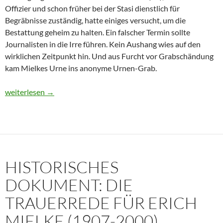
Offizier und schon früher bei der Stasi dienstlich für
Begräbnisse zuständig, hatte einiges versucht, um die
Bestattung geheim zu halten. Ein falscher Termin sollte
Journalisten in die Irre führen. Kein Aushang wies auf den
wirklichen Zeitpunkt hin. Und aus Furcht vor Grabschändung
kam Mielkes Urne ins anonyme Urnen-Grab.
Erich Mielke: Wer weinte um den Herrn der Angst?
weiterlesen
→
HISTORISCHES
DOKUMENT: DIE
TRAUERREDE FÜR ERICH
MIELKE (1907-2000)