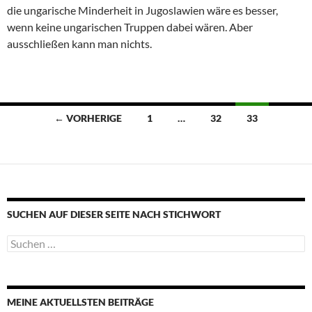
die ungarische Minderheit in Jugoslawien wäre es besser,
wenn keine ungarischen Truppen dabei wären. Aber
ausschließen kann man nichts.
Beitragsnavigation
← VORHERIGE
1
…
32
33
SUCHEN AUF DIESER SEITE NACH STICHWORT
Suche
nach:
MEINE AKTUELLSTEN BEITRÄGE