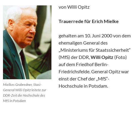
von Willi Opitz
Trauerrede für Erich Mielke
gehalten am 10. Juni 2000 von dem
ehemaligen General des
„Ministeriums für Staatssicherheit“
(MfS) der DDR,
Willi Opitz
(Foto)
auf dem Friedhof Berlin-
Friedrichsfelde. General Opitz war
einst der Chef der „MfS“-
Mielkes Grabredner, Stasi-
Hochschule in Potsdam.
General Willi Opitz leitete zur
DDR-Zeit die Hochschule des
MfS in Potsdam