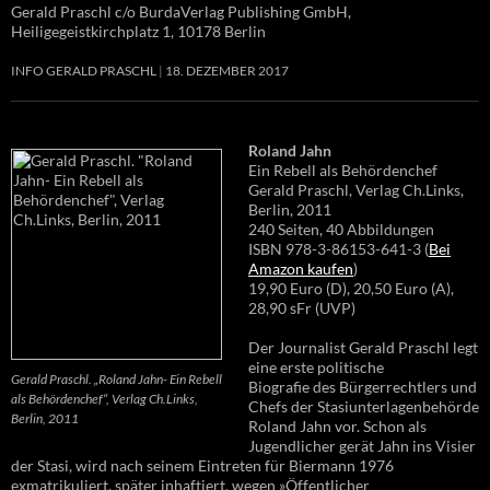
Gerald Praschl c/o BurdaVerlag Publishing GmbH,
Heiligegeistkirchplatz 1, 10178 Berlin
INFO GERALD PRASCHL
18. DEZEMBER 2017
Roland Jahn
Ein Rebell als Behördenchef
Gerald Praschl, Verlag Ch.Links,
Berlin, 2011
240 Seiten, 40 Abbildungen
ISBN 978-3-86153-641-3 (
Bei
Amazon kaufen
)
19,90 Euro (D), 20,50 Euro (A),
28,90 sFr (UVP)
Der Journalist Gerald Praschl legt
eine erste politische
Gerald Praschl. „Roland Jahn- Ein Rebell
Biografie des Bürgerrechtlers und
als Behördenchef“, Verlag Ch.Links,
Chefs der Stasiunterlagenbehörde
Berlin, 2011
Roland Jahn vor. Schon als
Jugendlicher gerät Jahn ins Visier
der Stasi, wird nach seinem Eintreten für Biermann 1976
exmatrikuliert, später inhaftiert, wegen »Öffentlicher