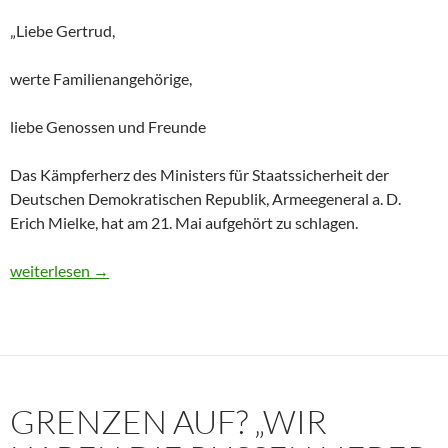
„Liebe Gertrud,
werte Familienangehörige,
liebe Genossen und Freunde
Das Kämpferherz des Ministers für Staatssicherheit der
Deutschen Demokratischen Republik, Armeegeneral a. D.
Erich Mielke, hat am 21. Mai aufgehört zu schlagen.
Historisches Dokument: Die Trauerrede für Erich Mielke (1907
weiterlesen
→
GRENZEN AUF? „WIR