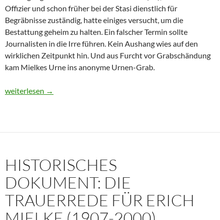
Offizier und schon früher bei der Stasi dienstlich für
Begräbnisse zuständig, hatte einiges versucht, um die
Bestattung geheim zu halten. Ein falscher Termin sollte
Journalisten in die Irre führen. Kein Aushang wies auf den
wirklichen Zeitpunkt hin. Und aus Furcht vor Grabschändung
kam Mielkes Urne ins anonyme Urnen-Grab.
Erich Mielke: Wer weinte um den Herrn der Angst?
weiterlesen
→
HISTORISCHES
DOKUMENT: DIE
TRAUERREDE FÜR ERICH
MIELKE (1907-2000)