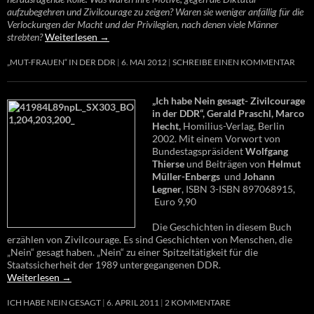
aufzubegehren und Zivilcourage zu zeigen? Waren sie weniger anfällig für die
Verlockungen der Macht und der Privilegien, nach denen viele Männer
strebten?
Weiterlesen
→
„MUT-FRAUEN“ IN DER DDR
6. MAI 2012
SCHREIBE EINEN KOMMENTAR
„Ich habe Nein gesagt- Zivilcourage
in der DDR“, Gerald Praschl, Marco
Hecht,
Homilius-Verlag, Berlin
2002. Mit einem Vorwort von
Bundestagspräsident
Wolfgang
Thierse
und Beiträgen von
Helmut
Müller-Enbergs
und
Johann
Legner
, ISBN 3-ISBN 897068915,
Euro 9,90
Die Geschichten in diesem Buch
erzählen von Zivilcourage. Es sind Geschichten von Menschen, die
„Nein“ gesagt haben. „Nein“ zu einer Spitzeltätigkeit für die
Staatssicherheit der 1989 untergegangenen DDR.
Weiterlesen
→
ICH HABE NEIN GESAGT
6. APRIL 2011
2 KOMMENTARE