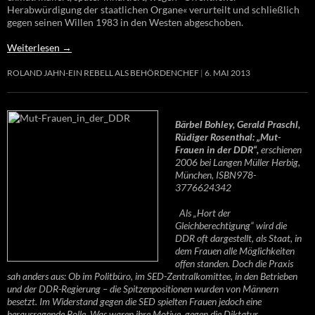
Herabwürdigung der staatlichen Organe« verurteilt und schließlich
gegen seinen Willen 1983 in den Westen abgeschoben.
Weiterlesen
→
ROLAND JAHN-EIN REBELL ALS BEHÖRDENCHEF
6. MAI 2013
Bärbel Bohley, Gerald Praschl,
Rüdiger Rosenthal: „Mut-
Frauen in der DDR“,
erschienen
2006 bei Langen Müller Herbig,
München, ISBN978-
3776624342
Als „Hort der
Gleichberechtigung“ wird die
DDR oft dargestellt, als Staat, in
dem Frauen alle Möglichkeiten
offen standen. Doch die Praxis
sah anders aus: Ob im Politbüro, im SED-Zentralkomittee, in den Betrieben
und der DDR-Regierung – die Spitzenpositionen wurden von Männern
besetzt. Im Widerstand gegen die SED spielten Frauen jedoch eine
herausragende Rolle. Was waren ihre Motive, gegen die Diktatur