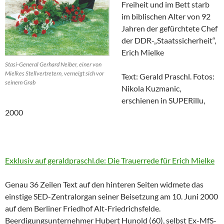
Freiheit und im Bett starb
im biblischen Alter von 92
Jahren der gefürchtete Chef
der DDR-„Staatssicherheit“,
Erich Mielke
Stasi-General Gerhard Neiber, einer von
Mielkes Stellvertretern, verneigt sich vor
Text: Gerald Praschl. Fotos:
seinem Grab
Nikola Kuzmanic,
erschienen in SUPERillu,
2000
Exklusiv auf geraldpraschl.de: Die Trauerrede für Erich Mielke
Genau 36 Zeilen Text auf den hinteren Seiten widmete das
einstige SED-Zentralorgan seiner Beisetzung am 10. Juni 2000
auf dem Berliner Friedhof Alt-Friedrichsfelde.
Beerdigungsunternehmer Hubert Hunold (60), selbst Ex-MfS-