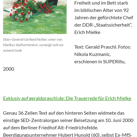
Freiheit und im Bett starb
im biblischen Alter von 92
Jahren der gefürchtete Chef
der DDR-„Staatssicherheit“,
Erich Mielke
Stasi-General Gerhard Neiber, einer von
Mielkes Stellvertretern, verneigt sich vor
Text: Gerald Praschl. Fotos:
seinem Grab
Nikola Kuzmanic,
erschienen in SUPERillu,
2000
Exklusiv auf geraldpraschl.de: Die Trauerrede für Erich Mielke
Genau 36 Zeilen Text auf den hinteren Seiten widmete das
einstige SED-Zentralorgan seiner Beisetzung am 10. Juni 2000
auf dem Berliner Friedhof Alt-Friedrichsfelde.
Beerdigungsunternehmer Hubert Hunold (60), selbst Ex-MfS-