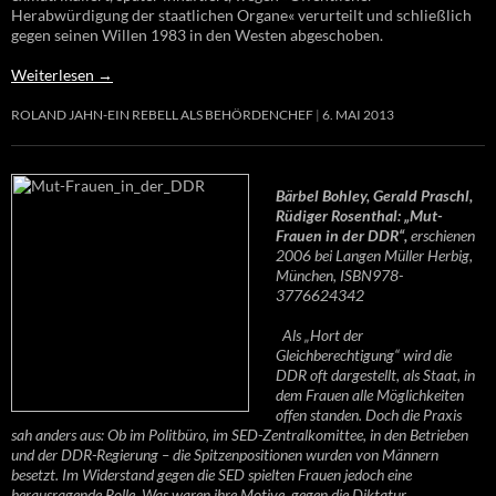
Herabwürdigung der staatlichen Organe« verurteilt und schließlich
gegen seinen Willen 1983 in den Westen abgeschoben.
Weiterlesen
→
ROLAND JAHN-EIN REBELL ALS BEHÖRDENCHEF
6. MAI 2013
Bärbel Bohley, Gerald Praschl,
Rüdiger Rosenthal: „Mut-
Frauen in der DDR“,
erschienen
2006 bei Langen Müller Herbig,
München, ISBN978-
3776624342
Als „Hort der
Gleichberechtigung“ wird die
DDR oft dargestellt, als Staat, in
dem Frauen alle Möglichkeiten
offen standen. Doch die Praxis
sah anders aus: Ob im Politbüro, im SED-Zentralkomittee, in den Betrieben
und der DDR-Regierung – die Spitzenpositionen wurden von Männern
besetzt. Im Widerstand gegen die SED spielten Frauen jedoch eine
herausragende Rolle. Was waren ihre Motive, gegen die Diktatur