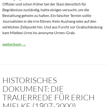
Offizier und schon früher bei der Stasi dienstlich für
Begräbnisse zuständig, hatte einiges versucht, um die
Bestattung geheim zu halten. Ein falscher Termin sollte
Journalisten in die Irre führen. Kein Aushang wies auf den
wirklichen Zeitpunkt hin. Und aus Furcht vor Grabschändung
kam Mielkes Urne ins anonyme Urnen-Grab.
Erich Mielke: Wer weinte um den Herrn der Angst?
weiterlesen
→
HISTORISCHES
DOKUMENT: DIE
TRAUERREDE FÜR ERICH
MIELKE (1907-2000)