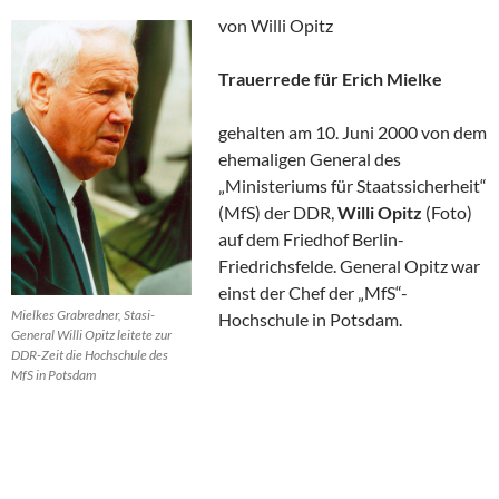
von Willi Opitz
Trauerrede für Erich Mielke
gehalten am 10. Juni 2000 von dem
ehemaligen General des
„Ministeriums für Staatssicherheit“
(MfS) der DDR,
Willi Opitz
(Foto)
auf dem Friedhof Berlin-
Friedrichsfelde. General Opitz war
einst der Chef der „MfS“-
Mielkes Grabredner, Stasi-
Hochschule in Potsdam.
General Willi Opitz leitete zur
DDR-Zeit die Hochschule des
MfS in Potsdam