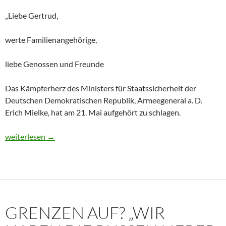
„Liebe Gertrud,
werte Familienangehörige,
liebe Genossen und Freunde
Das Kämpferherz des Ministers für Staatssicherheit der
Deutschen Demokratischen Republik, Armeegeneral a. D.
Erich Mielke, hat am 21. Mai aufgehört zu schlagen.
Historisches Dokument: Die Trauerrede für Erich Mielke (1907
weiterlesen
→
GRENZEN AUF? „WIR