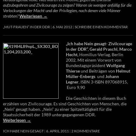
aufzubegehren und Zivilcourage zu zeigen? Waren sie weniger anfällig für die
Verlockungen der Macht und der Privilegien, nach denen viele Männer
strebten?
Weiterlesen
→
„MUT-FRAUEN“ IN DER DDR
6. MAI 2012
SCHREIBE EINEN KOMMENTAR
„Ich habe Nein gesagt- Zivilcourage
in der DDR“, Gerald Praschl, Marco
Hecht,
Homilius-Verlag, Berlin
2002. Mit einem Vorwort von
Bundestagspräsident
Wolfgang
Thierse
und Beiträgen von
Helmut
Müller-Enbergs
und
Johann
Legner
, ISBN 3-ISBN 897068915,
Euro 9,90
Die Geschichten in diesem Buch
erzählen von Zivilcourage. Es sind Geschichten von Menschen, die
„Nein“ gesagt haben. „Nein“ zu einer Spitzeltätigkeit für die
Staatssicherheit der 1989 untergegangenen DDR.
Weiterlesen
→
ICH HABE NEIN GESAGT
6. APRIL 2011
2 KOMMENTARE