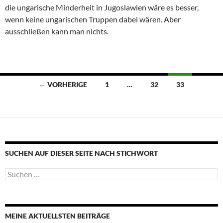
die ungarische Minderheit in Jugoslawien wäre es besser,
wenn keine ungarischen Truppen dabei wären. Aber
ausschließen kann man nichts.
Beitragsnavigation
← VORHERIGE
1
…
32
33
SUCHEN AUF DIESER SEITE NACH STICHWORT
Suche
nach:
MEINE AKTUELLSTEN BEITRÄGE