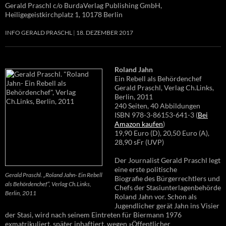
Gerald Praschl c/o BurdaVerlag Publishing GmbH,
Heiligegeistkirchplatz 1, 10178 Berlin
INFO GERALD PRASCHL
18. DEZEMBER 2017
Roland Jahn
Ein Rebell als Behördenchef
Gerald Praschl, Verlag Ch.Links,
Berlin, 2011
240 Seiten, 40 Abbildungen
ISBN 978-3-86153-641-3 (
Bei
Amazon kaufen
)
19,90 Euro (D), 20,50 Euro (A),
28,90 sFr (UVP)
Der Journalist Gerald Praschl legt
eine erste politische
Gerald Praschl. „Roland Jahn- Ein Rebell
Biografie des Bürgerrechtlers und
als Behördenchef“, Verlag Ch.Links,
Chefs der Stasiunterlagenbehörde
Berlin, 2011
Roland Jahn vor. Schon als
Jugendlicher gerät Jahn ins Visier
der Stasi, wird nach seinem Eintreten für Biermann 1976
exmatrikuliert, später inhaftiert, wegen »Öffentlicher