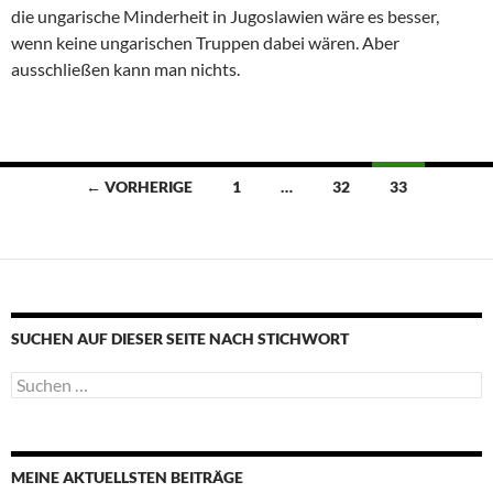
die ungarische Minderheit in Jugoslawien wäre es besser,
wenn keine ungarischen Truppen dabei wären. Aber
ausschließen kann man nichts.
Beitragsnavigation
← VORHERIGE
1
…
32
33
SUCHEN AUF DIESER SEITE NACH STICHWORT
Suche
nach:
MEINE AKTUELLSTEN BEITRÄGE