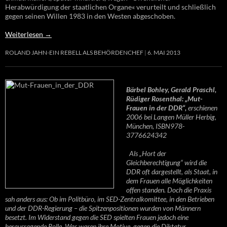
Herabwürdigung der staatlichen Organe« verurteilt und schließlich
gegen seinen Willen 1983 in den Westen abgeschoben.
Weiterlesen
→
ROLAND JAHN-EIN REBELL ALS BEHÖRDENCHEF
6. MAI 2013
Bärbel Bohley, Gerald Praschl,
Rüdiger Rosenthal: „Mut-
Frauen in der DDR“,
erschienen
2006 bei Langen Müller Herbig,
München, ISBN978-
3776624342
Als „Hort der
Gleichberechtigung“ wird die
DDR oft dargestellt, als Staat, in
dem Frauen alle Möglichkeiten
offen standen. Doch die Praxis
sah anders aus: Ob im Politbüro, im SED-Zentralkomittee, in den Betrieben
und der DDR-Regierung – die Spitzenpositionen wurden von Männern
besetzt. Im Widerstand gegen die SED spielten Frauen jedoch eine
herausragende Rolle. Was waren ihre Motive, gegen die Diktatur