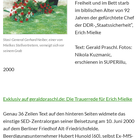
Freiheit und im Bett starb
im biblischen Alter von 92
Jahren der gefürchtete Chef
der DDR-„Staatssicherheit“,
Erich Mielke
Stasi-General Gerhard Neiber, einer von
Mielkes Stellvertretern, verneigt sich vor
Text: Gerald Praschl. Fotos:
seinem Grab
Nikola Kuzmanic,
erschienen in SUPERillu,
2000
Exklusiv auf geraldpraschl.de: Die Trauerrede für Erich Mielke
Genau 36 Zeilen Text auf den hinteren Seiten widmete das
einstige SED-Zentralorgan seiner Beisetzung am 10. Juni 2000
auf dem Berliner Friedhof Alt-Friedrichsfelde.
Beerdigungsunternehmer Hubert Hunold (60), selbst Ex-MfS-