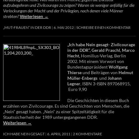
aufzubegehren und Zivilcourage zu zeigen? Waren sie weniger anfällig für die
Verlockungen der Macht und der Privilegien, nach denen viele Männer
strebten?
Weiterlesen
→
„MUT-FRAUEN“ IN DER DDR
6. MAI 2012
SCHREIBE EINEN KOMMENTAR
„Ich habe Nein gesagt- Zivilcourage
in der DDR“, Gerald Praschl, Marco
Hecht,
Homilius-Verlag, Berlin
2002. Mit einem Vorwort von
Bundestagspräsident
Wolfgang
Thierse
und Beiträgen von
Helmut
Müller-Enbergs
und
Johann
Legner
, ISBN 3-ISBN 897068915,
Euro 9,90
Die Geschichten in diesem Buch
erzählen von Zivilcourage. Es sind Geschichten von Menschen, die
„Nein“ gesagt haben. „Nein“ zu einer Spitzeltätigkeit für die
Staatssicherheit der 1989 untergegangenen DDR.
Weiterlesen
→
ICH HABE NEIN GESAGT
6. APRIL 2011
2 KOMMENTARE