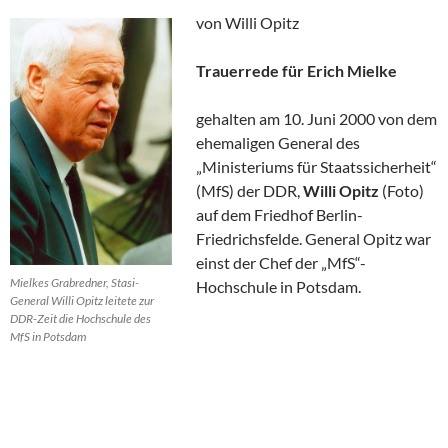
von Willi Opitz
Trauerrede für Erich Mielke
gehalten am 10. Juni 2000 von dem
ehemaligen General des
„Ministeriums für Staatssicherheit“
(MfS) der DDR,
Willi Opitz
(Foto)
auf dem Friedhof Berlin-
Friedrichsfelde. General Opitz war
einst der Chef der „MfS“-
Mielkes Grabredner, Stasi-
Hochschule in Potsdam.
General Willi Opitz leitete zur
DDR-Zeit die Hochschule des
MfS in Potsdam