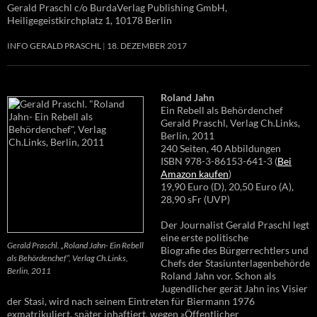
Gerald Praschl c/o BurdaVerlag Publishing GmbH,
Heiligegeistkirchplatz 1, 10178 Berlin
INFO GERALD PRASCHL
18. DEZEMBER 2017
Roland Jahn
Ein Rebell als Behördenchef
Gerald Praschl, Verlag Ch.Links,
Berlin, 2011
240 Seiten, 40 Abbildungen
ISBN 978-3-86153-641-3 (
Bei
Amazon kaufen
)
19,90 Euro (D), 20,50 Euro (A),
28,90 sFr (UVP)
Der Journalist Gerald Praschl legt
eine erste politische
Gerald Praschl. „Roland Jahn- Ein Rebell
Biografie des Bürgerrechtlers und
als Behördenchef“, Verlag Ch.Links,
Chefs der Stasiunterlagenbehörde
Berlin, 2011
Roland Jahn vor. Schon als
Jugendlicher gerät Jahn ins Visier
der Stasi, wird nach seinem Eintreten für Biermann 1976
exmatrikuliert, später inhaftiert, wegen »Öffentlicher