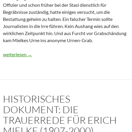
Offizier und schon früher bei der Stasi dienstlich für
Begräbnisse zuständig, hatte einiges versucht, um die
Bestattung geheim zu halten. Ein falscher Termin sollte
Journalisten in die Irre führen. Kein Aushang wies auf den
wirklichen Zeitpunkt hin. Und aus Furcht vor Grabschändung
kam Mielkes Urne ins anonyme Urnen-Grab.
Erich Mielke: Wer weinte um den Herrn der Angst?
weiterlesen
→
HISTORISCHES
DOKUMENT: DIE
TRAUERREDE FÜR ERICH
MIELKE (1907-2000)