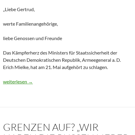
„Liebe Gertrud,
werte Familienangehörige,
liebe Genossen und Freunde
Das Kämpferherz des Ministers für Staatssicherheit der
Deutschen Demokratischen Republik, Armeegeneral a. D.
Erich Mielke, hat am 21. Mai aufgehört zu schlagen.
Historisches Dokument: Die Trauerrede für Erich Mielke (1907
weiterlesen
→
GRENZEN AUF? „WIR