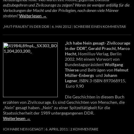
aufzubegehren und Zivilcourage zu zeigen? Waren sie weniger anfällig für die
Verlockungen der Macht und der Privilegien, nach denen viele Männer
strebten?
Weiterlesen
→
„MUT-FRAUEN“ IN DER DDR
6. MAI 2012
SCHREIBE EINEN KOMMENTAR
„Ich habe Nein gesagt- Zivilcourage
in der DDR“, Gerald Praschl, Marco
Hecht,
Homilius-Verlag, Berlin
2002. Mit einem Vorwort von
Bundestagspräsident
Wolfgang
Thierse
und Beiträgen von
Helmut
Müller-Enbergs
und
Johann
Legner
, ISBN 3-ISBN 897068915,
Euro 9,90
Die Geschichten in diesem Buch
erzählen von Zivilcourage. Es sind Geschichten von Menschen, die
„Nein“ gesagt haben. „Nein“ zu einer Spitzeltätigkeit für die
Staatssicherheit der 1989 untergegangenen DDR.
Weiterlesen
→
ICH HABE NEIN GESAGT
6. APRIL 2011
2 KOMMENTARE