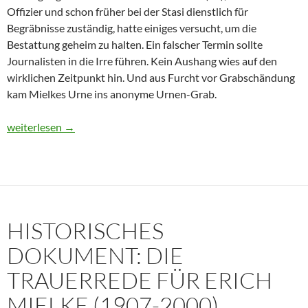
Offizier und schon früher bei der Stasi dienstlich für
Begräbnisse zuständig, hatte einiges versucht, um die
Bestattung geheim zu halten. Ein falscher Termin sollte
Journalisten in die Irre führen. Kein Aushang wies auf den
wirklichen Zeitpunkt hin. Und aus Furcht vor Grabschändung
kam Mielkes Urne ins anonyme Urnen-Grab.
Erich Mielke: Wer weinte um den Herrn der Angst?
weiterlesen
→
HISTORISCHES
DOKUMENT: DIE
TRAUERREDE FÜR ERICH
MIELKE (1907-2000)