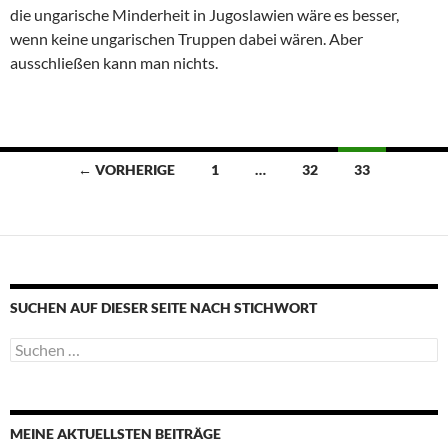
die ungarische Minderheit in Jugoslawien wäre es besser,
wenn keine ungarischen Truppen dabei wären. Aber
ausschließen kann man nichts.
Beitragsnavigation
← VORHERIGE
1
…
32
33
SUCHEN AUF DIESER SEITE NACH STICHWORT
Suche
nach:
MEINE AKTUELLSTEN BEITRÄGE