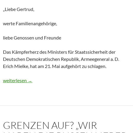
„Liebe Gertrud,
werte Familienangehörige,
liebe Genossen und Freunde
Das Kämpferherz des Ministers für Staatssicherheit der
Deutschen Demokratischen Republik, Armeegeneral a. D.
Erich Mielke, hat am 21. Mai aufgehört zu schlagen.
Historisches Dokument: Die Trauerrede für Erich Mielke (1907
weiterlesen
→
GRENZEN AUF? „WIR