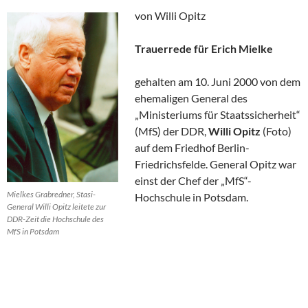
von Willi Opitz
Trauerrede für Erich Mielke
gehalten am 10. Juni 2000 von dem
ehemaligen General des
„Ministeriums für Staatssicherheit“
(MfS) der DDR,
Willi Opitz
(Foto)
auf dem Friedhof Berlin-
Friedrichsfelde. General Opitz war
einst der Chef der „MfS“-
Mielkes Grabredner, Stasi-
Hochschule in Potsdam.
General Willi Opitz leitete zur
DDR-Zeit die Hochschule des
MfS in Potsdam