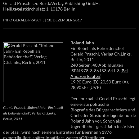
Gerald Praschl c/o BurdaVerlag Publishing GmbH,
Heiligegeistkirchplatz 1, 10178 Berlin
INFO GERALD PRASCHL
18. DEZEMBER 2017
Roland Jahn
Ein Rebell als Behördenchef
Gerald Praschl, Verlag Ch.Links,
Berlin, 2011
240 Seiten, 40 Abbildungen
ISBN 978-3-86153-641-3 (
Bei
Amazon kaufen
)
19,90 Euro (D), 20,50 Euro (A),
28,90 sFr (UVP)
Der Journalist Gerald Praschl legt
eine erste politische
Gerald Praschl. „Roland Jahn- Ein Rebell
Biografie des Bürgerrechtlers und
als Behördenchef“, Verlag Ch.Links,
Chefs der Stasiunterlagenbehörde
Berlin, 2011
Roland Jahn vor. Schon als
Jugendlicher gerät Jahn ins Visier
der Stasi, wird nach seinem Eintreten für Biermann 1976
exmatrikuliert, später inhaftiert, wegen »Öffentlicher