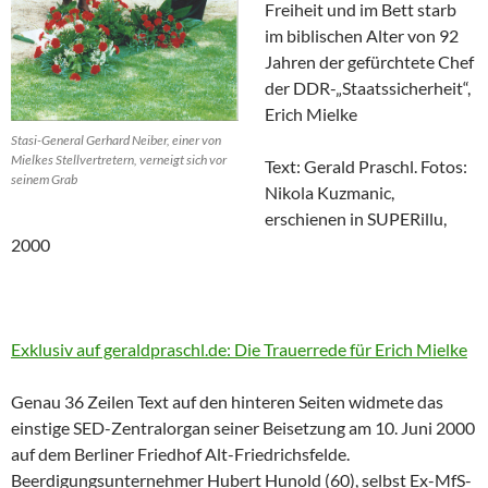
Freiheit und im Bett starb
im biblischen Alter von 92
Jahren der gefürchtete Chef
der DDR-„Staatssicherheit“,
Erich Mielke
Stasi-General Gerhard Neiber, einer von
Mielkes Stellvertretern, verneigt sich vor
Text: Gerald Praschl. Fotos:
seinem Grab
Nikola Kuzmanic,
erschienen in SUPERillu,
2000
Exklusiv auf geraldpraschl.de: Die Trauerrede für Erich Mielke
Genau 36 Zeilen Text auf den hinteren Seiten widmete das
einstige SED-Zentralorgan seiner Beisetzung am 10. Juni 2000
auf dem Berliner Friedhof Alt-Friedrichsfelde.
Beerdigungsunternehmer Hubert Hunold (60), selbst Ex-MfS-