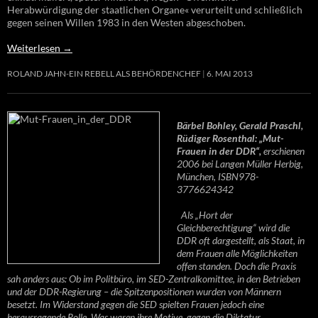
Herabwürdigung der staatlichen Organe« verurteilt und schließlich
gegen seinen Willen 1983 in den Westen abgeschoben.
Weiterlesen
→
ROLAND JAHN-EIN REBELL ALS BEHÖRDENCHEF
6. MAI 2013
Bärbel Bohley, Gerald Praschl,
Rüdiger Rosenthal: „Mut-
Frauen in der DDR“,
erschienen
2006 bei Langen Müller Herbig,
München, ISBN978-
3776624342
Als „Hort der
Gleichberechtigung“ wird die
DDR oft dargestellt, als Staat, in
dem Frauen alle Möglichkeiten
offen standen. Doch die Praxis
sah anders aus: Ob im Politbüro, im SED-Zentralkomittee, in den Betrieben
und der DDR-Regierung – die Spitzenpositionen wurden von Männern
besetzt. Im Widerstand gegen die SED spielten Frauen jedoch eine
herausragende Rolle. Was waren ihre Motive, gegen die Diktatur