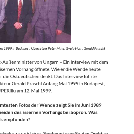
rn 1999 in Budapest. Übersetzer Peter Mate, Gyula Horn, Gerald Praschl
-Außenminister von Ungarn – Ein Interview mit dem
isernen Vorhang öffnete. Wie er die Wende heute
er die Ostdeutschen denkt. Das Interview führte
teur Gerald Praschl Anfang Mai 1999 in Budapest,
UPERillu am 12. Mai 1999.
mtesten Fotos der Wende zeigt Sie im Juni 1989
eiden des Eisernen Vorhangs bei Sopron. Was
ls empfunden?
danke war, ob ich es überhaupt schaffe, den Draht zu