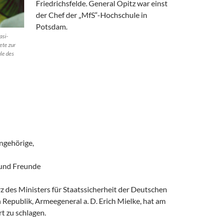
Friedrichsfelde. General Opitz war einst
der Chef der „MfS“-Hochschule in
Potsdam.
asi-
ete zur
le des
ngehörige,
 und Freunde
 des Ministers für Staatssicherheit der Deutschen
Republik, Armeegeneral a. D. Erich Mielke, hat am
t zu schlagen.