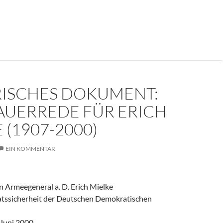
er weinte um den Herrn der Angst?
RISCHES DOKUMENT:
AUERREDE FÜR ERICH
 (1907-2000)
EIN KOMMENTAR
 Armeegeneral a. D. Erich Mielke
aatssicherheit der Deutschen Demokratischen
 Juni 2000