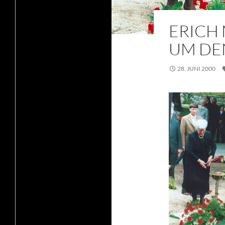
ERICH 
UM DE
28. JUNI 2000