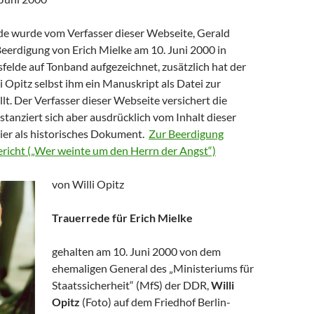
de wurde vom Verfasser dieser Webseite, Gerald
Beerdigung von Erich Mielke am 10. Juni 2000 in
sfelde auf Tonband aufgezeichnet, zusätzlich hat der
 Opitz selbst ihm ein Manuskript als Datei zur
lt. Der Verfasser dieser Webseite versichert die
istanziert sich aber ausdrücklich vom Inhalt dieser
hier als historisches Dokument.
Zur Beerdigung
Bericht („Wer weinte um den Herrn der Angst“)
von Willi Opitz
Trauerrede für Erich Mielke
gehalten am 10. Juni 2000 von dem
ehemaligen General des „Ministeriums für
Staatssicherheit“ (MfS) der DDR,
Willi
Opitz
(Foto) auf dem Friedhof Berlin-