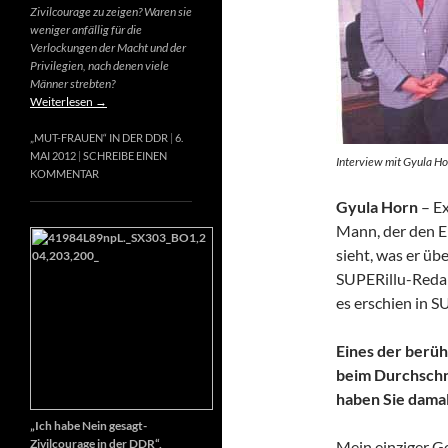
Zivilcourage zu zeigen? Waren sie
weniger anfällig für die
Verlockungen der Macht und der
Privilegien, nach denen viele
Männer strebten?
Weiterlesen
→
„MUT-FRAUEN“ IN DER DDR
6.
MAI 2012
SCHREIBE EINEN
Interview mit Gyula Ho
KOMMENTAR
Gyula Horn
– Ex
Mann, der den E
sieht, was er üb
SUPERillu-Redak
es erschien in S
Eines der berüh
beim Durchschn
haben Sie dama
„Ich habe Nein gesagt-
Zivilcourage in der DDR“,
Mein einziger Ge