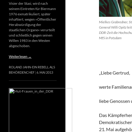
Visier der Stasi, wird nach
seinem Eintreten für Biermann
1976 exmatrikuliert, später
inhaftiert, wegen »Öffentlicher
Mielkes Grabredner, St
Herabwürdigung der
General Willi Opitz leit
staatlichen Organe« verurteilt
DDR-Zeit die Hochschu
und schließlich gegen seinen
MfS in Potsdam
Willen 1983 in den Westen
abgeschoben.
Weiterlesen
→
ROLAND JAHN-EIN REBELL ALS
„Liebe Gertrud,
BEHÖRDENCHEF
6. MAI 2013
werte Familiena
liebe Genossen
Das Kämpferherz
Demokratischen 
21. Mai aufgehör