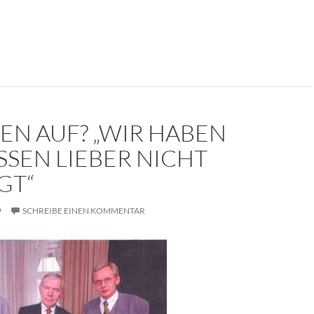
kument: Die Trauerrede für Erich Mielke (1907-2000)
EN AUF? „WIR HABEN
SSEN LIEBER NICHT
GT“
9
SCHREIBE EINEN KOMMENTAR