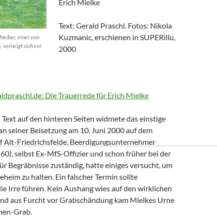
Erich Mielke
Text: Gerald Praschl. Fotos: Nikola
Kuzmanic, erschienen in SUPERillu,
Neiber, einer von
, verneigt sich vor
2000
aldpraschl.de: Die Trauerrede für Erich Mielke
Text auf den hinteren Seiten widmete das einstige
n seiner Beisetzung am 10. Juni 2000 auf dem
of Alt-Friedrichsfelde. Beerdigungsunternehmer
0), selbst Ex-MfS-Offizier und schon früher bei der
 für Begräbnisse zuständig, hatte einiges versucht, um
eheim zu halten. Ein falscher Termin sollte
die Irre führen. Kein Aushang wies auf den wirklichen
Und aus Furcht vor Grabschändung kam Mielkes Urne
nen-Grab.