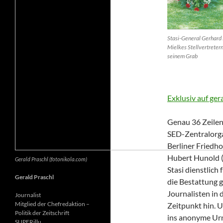
Stasi-General Gerhard 
Mielkes Stellvertretern
seinem Grab
Exklusiv auf ger
Genau 36 Zeilen 
SED-Zentralorga
Berliner Friedh
Hubert Hunold (6
Gerald Praschl (fotonikola.com)
Stasi dienstlich
Gerald Praschl
die Bestattung g
Journalisten in 
Journalist
Mitglied der Chefredaktion –
Zeitpunkt hin. 
Politik der Zeitschrift
ins anonyme Ur
SUPERillu