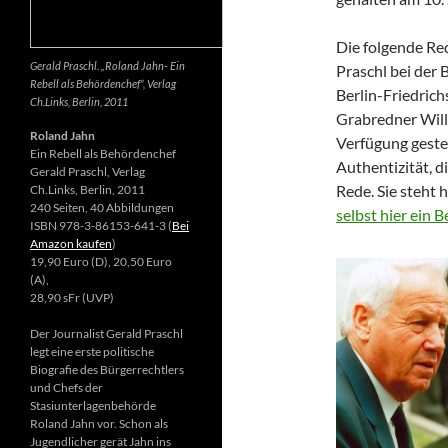
Die folgende Re
Gerald Praschl. „Roland Jahn- Ein
Praschl bei der 
Rebell als Behördenchef“, Verlag
Berlin-Friedrich
Ch.Links, Berlin, 2011
Grabredner Willi
Roland Jahn
Verfügung gestel
Ein Rebell als Behördenchef
Authentizität, d
Gerald Praschl, Verlag
Rede. Sie steht 
Ch.Links, Berlin, 2011
240 Seiten, 40 Abbildungen
selbst hier ein 
ISBN 978-3-86153-641-3 (
Bei
Amazon kaufen
)
19,90 Euro (D), 20,50 Euro
(A),
28,90 sFr (UVP)
Der Journalist Gerald Praschl
legt eine erste politische
Biografie des Bürgerrechtlers
und Chefs der
Stasiunterlagenbehörde
Roland Jahn vor. Schon als
Jugendlicher gerät Jahn ins