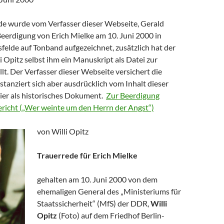
de wurde vom Verfasser dieser Webseite, Gerald
Beerdigung von Erich Mielke am 10. Juni 2000 in
sfelde auf Tonband aufgezeichnet, zusätzlich hat der
 Opitz selbst ihm ein Manuskript als Datei zur
lt. Der Verfasser dieser Webseite versichert die
istanziert sich aber ausdrücklich vom Inhalt dieser
hier als historisches Dokument.
Zur Beerdigung
Bericht („Wer weinte um den Herrn der Angst“)
von Willi Opitz
Trauerrede für Erich Mielke
gehalten am 10. Juni 2000 von dem
ehemaligen General des „Ministeriums für
Staatssicherheit“ (MfS) der DDR,
Willi
Opitz
(Foto) auf dem Friedhof Berlin-