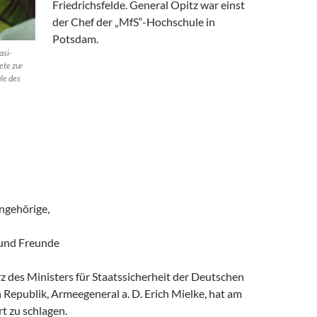
Friedrichsfelde. General Opitz war einst
der Chef der „MfS“-Hochschule in
Potsdam.
asi-
ete zur
le des
ngehörige,
 und Freunde
 des Ministers für Staatssicherheit der Deutschen
Republik, Armeegeneral a. D. Erich Mielke, hat am
t zu schlagen.