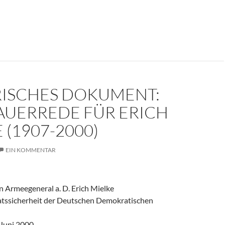
er weinte um den Herrn der Angst?
RISCHES DOKUMENT:
AUERREDE FÜR ERICH
 (1907-2000)
EIN KOMMENTAR
 Armeegeneral a. D. Erich Mielke
aatssicherheit der Deutschen Demokratischen
 Juni 2000