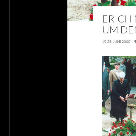
ERICH 
UM DE
28. JUNI 2000