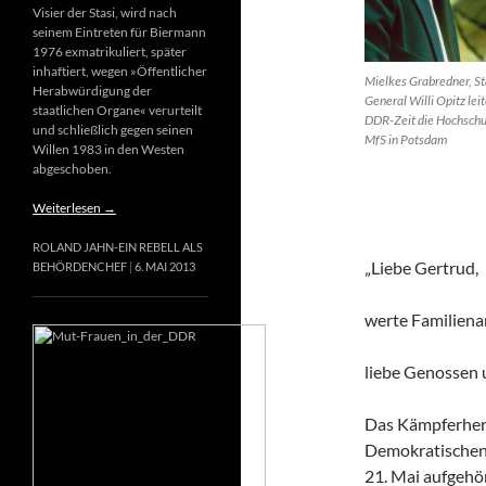
Visier der Stasi, wird nach
seinem Eintreten für Biermann
1976 exmatrikuliert, später
inhaftiert, wegen »Öffentlicher
Mielkes Grabredner, St
Herabwürdigung der
General Willi Opitz leit
staatlichen Organe« verurteilt
DDR-Zeit die Hochschu
und schließlich gegen seinen
MfS in Potsdam
Willen 1983 in den Westen
abgeschoben.
Weiterlesen
→
ROLAND JAHN-EIN REBELL ALS
„Liebe Gertrud,
BEHÖRDENCHEF
6. MAI 2013
werte Familiena
liebe Genossen
Das Kämpferherz
Demokratischen 
21. Mai aufgehör