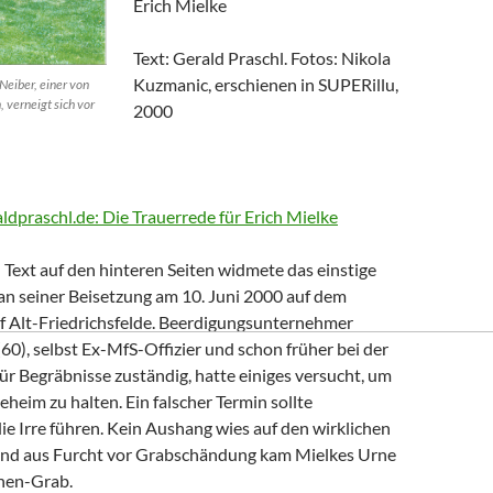
Erich Mielke
Text: Gerald Praschl. Fotos: Nikola
Kuzmanic, erschienen in SUPERillu,
Neiber, einer von
, verneigt sich vor
2000
aldpraschl.de: Die Trauerrede für Erich Mielke
Text auf den hinteren Seiten widmete das einstige
n seiner Beisetzung am 10. Juni 2000 auf dem
of Alt-Friedrichsfelde. Beerdigungsunternehmer
0), selbst Ex-MfS-Offizier und schon früher bei der
 für Begräbnisse zuständig, hatte einiges versucht, um
eheim zu halten. Ein falscher Termin sollte
die Irre führen. Kein Aushang wies auf den wirklichen
Und aus Furcht vor Grabschändung kam Mielkes Urne
nen-Grab.