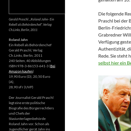
Die folgende Re
Gerald Praschl. „Roland Jahn- Ein
Praschl bei der 
Rebell als Behördenchef“, Verlag
Berlin-Friedrich
Ch.Links, Berlin, 2011
Grabredner Willi
Roland Jahn
Verfügung gestel
Ein Rebell als Behördenchef
Authentizität, d
Gerald Praschl, Verlag
Rede. Sie steht 
Ch.Links, Berlin, 2011
240 Seiten, 40 Abbildungen
selbst hier ein 
ISBN 978-3-86153-641-3 (
Bei
Amazon kaufen
)
19,90 Euro (D), 20,50 Euro
(A),
28,90 sFr (UVP)
Der Journalist Gerald Praschl
legt eine erste politische
Biografie des Bürgerrechtlers
und Chefs der
Stasiunterlagenbehörde
Roland Jahn vor. Schon als
Jugendlicher gerät Jahn ins