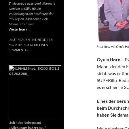
Zivilcourage zu zeigen? Waren sie
weniger anfällig für die
Verlockungen der Macht und der
Privilegien, nach denen viele
Männer strebten?
Weiterlesen
→
„MUT-FRAUEN“ IN DER DDR
6.
MAI 2012
SCHREIBE EINEN
Interview mit Gyula Ho
KOMMENTAR
Gyula Horn
– Ex
Mann, der den E
sieht, was er üb
SUPERillu-Redak
es erschien in S
Eines der berüh
beim Durchschn
haben Sie dama
„Ich habe Nein gesagt-
Zivilcourage in der DDR“,
Mein einziger Ge