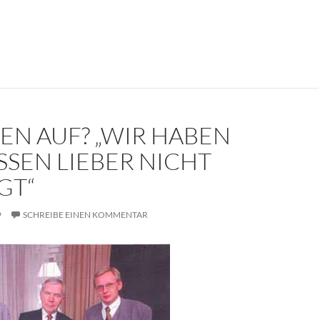
kument: Die Trauerrede für Erich Mielke (1907-2000)
EN AUF? „WIR HABEN
SSEN LIEBER NICHT
GT“
9
SCHREIBE EINEN KOMMENTAR