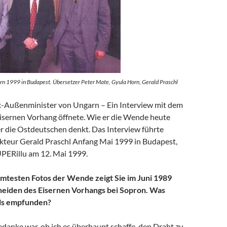
rn 1999 in Budapest. Übersetzer Peter Mate, Gyula Horn, Gerald Praschl
-Außenminister von Ungarn – Ein Interview mit dem
isernen Vorhang öffnete. Wie er die Wende heute
er die Ostdeutschen denkt. Das Interview führte
teur Gerald Praschl Anfang Mai 1999 in Budapest,
UPERillu am 12. Mai 1999.
mtesten Fotos der Wende zeigt Sie im Juni 1989
eiden des Eisernen Vorhangs bei Sopron. Was
ls empfunden?
danke war, ob ich es überhaupt schaffe, den Draht zu