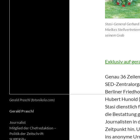
Stasi-General Gerhard 
Mielkes Stellvertretern
seinem Grab
Exklusiv auf ger
Genau 36 Zeilen 
SED-Zentralorga
Berliner Friedh
Hubert Hunold (6
Gerald Praschl (fotonikola.com)
Stasi dienstlich
Gerald Praschl
die Bestattung g
Journalisten in 
Journalist
Mitglied der Chefredaktion –
Zeitpunkt hin. 
Politik der Zeitschrift
ins anonyme Ur
SUPERillu