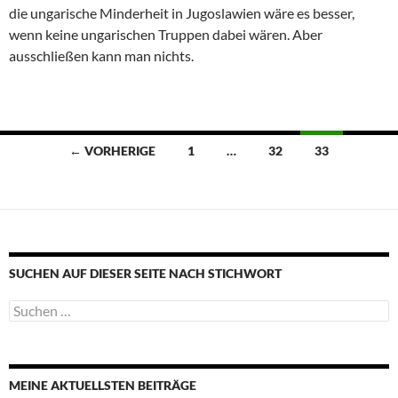
die ungarische Minderheit in Jugoslawien wäre es besser,
wenn keine ungarischen Truppen dabei wären. Aber
ausschließen kann man nichts.
Beitragsnavigation
← VORHERIGE
1
…
32
33
SUCHEN AUF DIESER SEITE NACH STICHWORT
Suche
nach:
MEINE AKTUELLSTEN BEITRÄGE