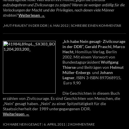
aufzubegehren und Zivilcourage zu zeigen? Waren sie weniger anfällig für die
Verlockungen der Macht und der Privilegien, nach denen viele Männer
strebten?
Weiterlesen
→
„MUT-FRAUEN“ IN DER DDR
6. MAI 2012
SCHREIBE EINEN KOMMENTAR
„Ich habe Nein gesagt- Zivilcourage
in der DDR“, Gerald Praschl, Marco
Hecht,
Homilius-Verlag, Berlin
2002. Mit einem Vorwort von
Bundestagspräsident
Wolfgang
Thierse
und Beiträgen von
Helmut
Müller-Enbergs
und
Johann
Legner
, ISBN 3-ISBN 897068915,
Euro 9,90
Die Geschichten in diesem Buch
erzählen von Zivilcourage. Es sind Geschichten von Menschen, die
„Nein“ gesagt haben. „Nein“ zu einer Spitzeltätigkeit für die
Staatssicherheit der 1989 untergegangenen DDR.
Weiterlesen
→
ICH HABE NEIN GESAGT
6. APRIL 2011
2 KOMMENTARE