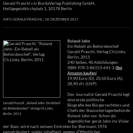
Gerald Praschl c/o BurdaVerlag Publishing GmbH,
Heiligegeistkirchplatz 1, 10178 Berlin
INFO GERALD PRASCHL
18. DEZEMBER 2017
Roland Jahn
Ein Rebell als Behördenchef
Gerald Praschl, Verlag Ch.Links,
Berlin, 2011
240 Seiten, 40 Abbildungen
ISBN 978-3-86153-641-3 (
Bei
Amazon kaufen
)
19,90 Euro (D), 20,50 Euro (A),
28,90 sFr (UVP)
Der Journalist Gerald Praschl legt
eine erste politische
Gerald Praschl. „Roland Jahn- Ein Rebell
Biografie des Bürgerrechtlers und
als Behördenchef“, Verlag Ch.Links,
Chefs der Stasiunterlagenbehörde
Berlin, 2011
Roland Jahn vor. Schon als
Jugendlicher gerät Jahn ins Visier
der Stasi, wird nach seinem Eintreten für Biermann 1976
exmatrikuliert, später inhaftiert, wegen »Öffentlicher