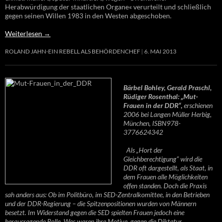
Herabwürdigung der staatlichen Organe« verurteilt und schließlich
gegen seinen Willen 1983 in den Westen abgeschoben.
Weiterlesen
→
ROLAND JAHN-EIN REBELL ALS BEHÖRDENCHEF
6. MAI 2013
Bärbel Bohley, Gerald Praschl,
Rüdiger Rosenthal: „Mut-
Frauen in der DDR“,
erschienen
2006 bei Langen Müller Herbig,
München, ISBN978-
3776624342
Als „Hort der
Gleichberechtigung“ wird die
DDR oft dargestellt, als Staat, in
dem Frauen alle Möglichkeiten
offen standen. Doch die Praxis
sah anders aus: Ob im Politbüro, im SED-Zentralkomittee, in den Betrieben
und der DDR-Regierung – die Spitzenpositionen wurden von Männern
besetzt. Im Widerstand gegen die SED spielten Frauen jedoch eine
herausragende Rolle. Was waren ihre Motive, gegen die Diktatur