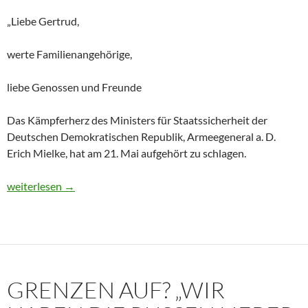
„Liebe Gertrud,
werte Familienangehörige,
liebe Genossen und Freunde
Das Kämpferherz des Ministers für Staatssicherheit der
Deutschen Demokratischen Republik, Armeegeneral a. D.
Erich Mielke, hat am 21. Mai aufgehört zu schlagen.
Historisches Dokument: Die Trauerrede für Erich Mielke (1907
weiterlesen
→
GRENZEN AUF? „WIR