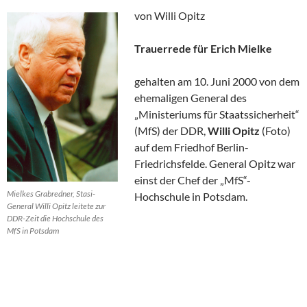
von Willi Opitz
Trauerrede für Erich Mielke
gehalten am 10. Juni 2000 von dem
ehemaligen General des
„Ministeriums für Staatssicherheit“
(MfS) der DDR,
Willi Opitz
(Foto)
auf dem Friedhof Berlin-
Friedrichsfelde. General Opitz war
einst der Chef der „MfS“-
Mielkes Grabredner, Stasi-
Hochschule in Potsdam.
General Willi Opitz leitete zur
DDR-Zeit die Hochschule des
MfS in Potsdam