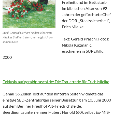
Freiheit und im Bett starb
im biblischen Alter von 92
Jahren der gefürchtete Chef
der DDR-„Staatssicherheit“,
Erich Mielke
Stasi-General Gerhard Neiber, einer von
Mielkes Stellvertretern, verneigt sich vor
Text: Gerald Praschl. Fotos:
seinem Grab
Nikola Kuzmanic,
erschienen in SUPERillu,
2000
Exklusiv auf geraldpraschl.de: Die Trauerrede für Erich Mielke
Genau 36 Zeilen Text auf den hinteren Seiten widmete das
einstige SED-Zentralorgan seiner Beisetzung am 10. Juni 2000
auf dem Berliner Friedhof Alt-Friedrichsfelde.
Beerdigungsunternehmer Hubert Hunold (60), selbst Ex-MfS-