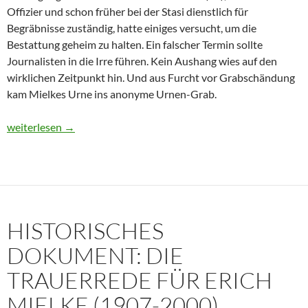
Offizier und schon früher bei der Stasi dienstlich für
Begräbnisse zuständig, hatte einiges versucht, um die
Bestattung geheim zu halten. Ein falscher Termin sollte
Journalisten in die Irre führen. Kein Aushang wies auf den
wirklichen Zeitpunkt hin. Und aus Furcht vor Grabschändung
kam Mielkes Urne ins anonyme Urnen-Grab.
Erich Mielke: Wer weinte um den Herrn der Angst?
weiterlesen
→
HISTORISCHES
DOKUMENT: DIE
TRAUERREDE FÜR ERICH
MIELKE (1907-2000)