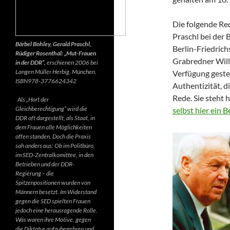
Die folgende Re
Praschl bei der 
Bärbel Bohley, Gerald Praschl,
Berlin-Friedrich
Rüdiger Rosenthal: „Mut-Frauen
Grabredner Willi
in der DDR“,
erschienen 2006 bei
Langen Müller Herbig, München,
Verfügung gestel
ISBN978-3776624342
Authentizität, d
Rede. Sie steht 
Als „Hort der
Gleichberechtigung“ wird die
selbst hier ein 
DDR oft dargestellt, als Staat, in
dem Frauen alle Möglichkeiten
offen standen. Doch die Praxis
sah anders aus: Ob im Politbüro,
im SED-Zentralkomittee, in den
Betrieben und der DDR-
Regierung – die
Spitzenpositionen wurden von
Männern besetzt. Im Widerstand
gegen die SED spielten Frauen
jedoch eine herausragende Rolle.
Was waren ihre Motive, gegen
die Diktatur aufzubegehren und