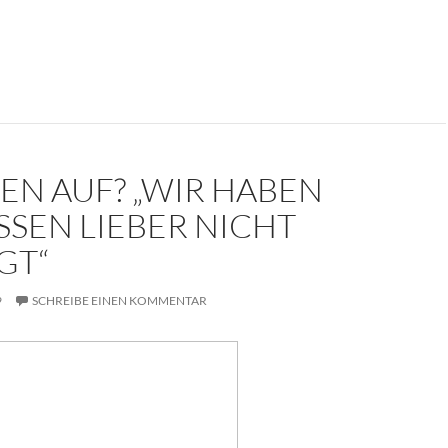
kument: Die Trauerrede für Erich Mielke (1907-2000)
EN AUF? „WIR HABEN
SSEN LIEBER NICHT
GT“
9
SCHREIBE EINEN KOMMENTAR