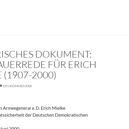
er weinte um den Herrn der Angst?
RISCHES DOKUMENT:
AUERREDE FÜR ERICH
 (1907-2000)
EIN KOMMENTAR
 Armeegeneral a. D. Erich Mielke
aatssicherheit der Deutschen Demokratischen
 Juni 2000