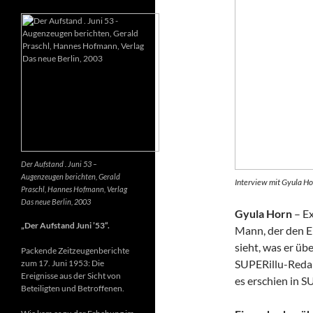
Der Aufstand . Juni 53 –
Augenzeugen berichten, Gerald
Interview mit Gyula Ho
Praschl, Hannes Hofmann, Verlag
Das neue Berlin, 2003
Gyula Horn
– Ex
„Der Aufstand Juni ’53“.
Mann, der den E
sieht, was er üb
Packende Zeitzeugenberichte
SUPERillu-Redak
zum 17. Juni 1953: Die
Ereignisse aus der Sicht von
es erschien in S
Beteiligten und Betroffenen.