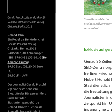
Gerald Praschl. „Roland Jahn- Ein
Stasi-General Gerhard 
Rebell als Behördenchef“, Verlag
Mielkes Stellvertretern
Ch.Links, Berlin, 2011
seinem Grab
Roland Jahn
Ein Rebell als Behördenchef
Gerald Praschl, Verlag
Ch.Links, Berlin, 2011
Exklusiv auf ger
240 Seiten, 40 Abbildungen
ISBN 978-3-86153-641-3 (
Bei
Genau 36 Zeilen 
Amazon kaufen
)
19,90 Euro (D), 20,50 Euro
SED-Zentralorga
(A),
Berliner Friedh
28,90 sFr (UVP)
Hubert Hunold (6
Der Journalist Gerald Praschl
Stasi dienstlich
legt eine erste politische
die Bestattung g
Biografie des Bürgerrechtlers
Journalisten in 
und Chefs der
Stasiunterlagenbehörde
Zeitpunkt hin. 
Roland Jahn vor. Schon als
ins anonyme Ur
Jugendlicher gerät Jahn ins