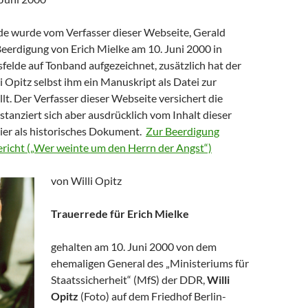
de wurde vom Verfasser dieser Webseite, Gerald
Beerdigung von Erich Mielke am 10. Juni 2000 in
sfelde auf Tonband aufgezeichnet, zusätzlich hat der
 Opitz selbst ihm ein Manuskript als Datei zur
lt. Der Verfasser dieser Webseite versichert die
istanziert sich aber ausdrücklich vom Inhalt dieser
hier als historisches Dokument.
Zur Beerdigung
Bericht („Wer weinte um den Herrn der Angst“)
von Willi Opitz
Trauerrede für Erich Mielke
gehalten am 10. Juni 2000 von dem
ehemaligen General des „Ministeriums für
Staatssicherheit“ (MfS) der DDR,
Willi
Opitz
(Foto) auf dem Friedhof Berlin-