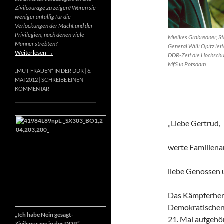
Zivilcourage zu zeigen? Waren sie
weniger anfällig für die
Verlockungen der Macht und der
Privilegien, nach denen viele
Mielkes Grabredner, St
Männer strebten?
General Willi Opitz leit
Weiterlesen
→
DDR-Zeit die Hochschu
MfS in Potsdam
„MUT-FRAUEN“ IN DER DDR
6.
MAI 2012
SCHREIBE EINEN
KOMMENTAR
„Liebe Gertrud,
werte Familiena
liebe Genossen
Das Kämpferherz
Demokratischen 
„Ich habe Nein gesagt-
21. Mai aufgehör
Zivilcourage in der DDR“,