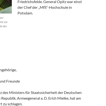
Friedrichsfelde. General Opitz war einst
der Chef der „MfS“-Hochschule in
Potsdam.
asi-
ete zur
le des
ngehörige,
 und Freunde
 des Ministers für Staatssicherheit der Deutschen
Republik, Armeegeneral a. D. Erich Mielke, hat am
t zu schlagen.