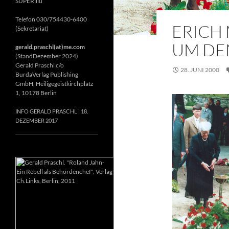
SUPERillu
Telefon 030/754430-6400
ERICH 
(Sekretariat)
UM DE
gerald.praschl(at)me.com
(StandDezember 2024)
Gerald Praschl c/o
28. JUNI 2000
BurdaVerlag Publishing
GmbH, Heiligegeistkirchplatz
1, 10178 Berlin
INFO GERALD PRASCHL
18.
DEZEMBER 2017