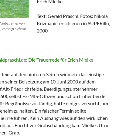
Erich Mielke
Text: Gerald Praschl. Fotos: Nikola
Kuzmanic, erschienen in SUPERillu,
Neiber, einer von
, verneigt sich vor
2000
aldpraschl.de: Die Trauerrede für Erich Mielke
Text auf den hinteren Seiten widmete das einstige
n seiner Beisetzung am 10. Juni 2000 auf dem
of Alt-Friedrichsfelde. Beerdigungsunternehmer
0), selbst Ex-MfS-Offizier und schon früher bei der
 für Begräbnisse zuständig, hatte einiges versucht, um
eheim zu halten. Ein falscher Termin sollte
die Irre führen. Kein Aushang wies auf den wirklichen
Und aus Furcht vor Grabschändung kam Mielkes Urne
nen-Grab.