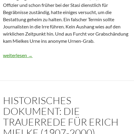
Offizier und schon früher bei der Stasi dienstlich für
Begräbnisse zuständig, hatte einiges versucht, um die
Bestattung geheim zu halten. Ein falscher Termin sollte
Journalisten in die Irre führen. Kein Aushang wies auf den
wirklichen Zeitpunkt hin. Und aus Furcht vor Grabschändung
kam Mielkes Urne ins anonyme Urnen-Grab.
Erich Mielke: Wer weinte um den Herrn der Angst?
weiterlesen
→
HISTORISCHES
DOKUMENT: DIE
TRAUERREDE FÜR ERICH
MIELKE (1907-2000)