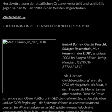
Herabwürdigung der staatlichen Organe« verurteilt und schließlich
gegen seinen Willen 1983 in den Westen abgeschoben.
Weiterlesen
→
ROLAND JAHN-EIN REBELL ALS BEHÖRDENCHEF
6. MAI 2013
Bärbel Bohley, Gerald Praschl,
Rüdiger Rosenthal: „Mut-
Frauen in der DDR“,
erschienen
2006 bei Langen Müller Herbig,
München, ISBN978-
3776624342
Als „Hort der
Gleichberechtigung“ wird die
DDR oft dargestellt, als Staat, in
dem Frauen alle Möglichkeiten
offen standen. Doch die Praxis
sah anders aus: Ob im Politbüro, im SED-Zentralkomittee, in den Betrieben
und der DDR-Regierung – die Spitzenpositionen wurden von Männern
besetzt. Im Widerstand gegen die SED spielten Frauen jedoch eine
herausragende Rolle. Was waren ihre Motive, gegen die Diktatur