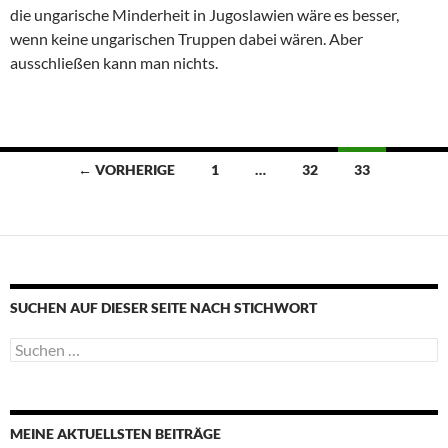
die ungarische Minderheit in Jugoslawien wäre es besser,
wenn keine ungarischen Truppen dabei wären. Aber
ausschließen kann man nichts.
Beitragsnavigation
← VORHERIGE
1
…
32
33
SUCHEN AUF DIESER SEITE NACH STICHWORT
Suche
nach:
MEINE AKTUELLSTEN BEITRÄGE