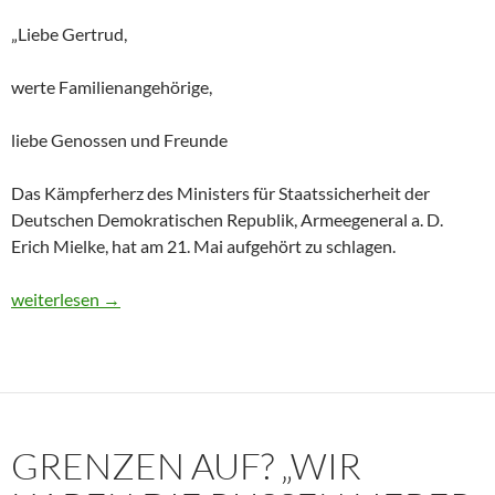
„Liebe Gertrud,
werte Familienangehörige,
liebe Genossen und Freunde
Das Kämpferherz des Ministers für Staatssicherheit der
Deutschen Demokratischen Republik, Armeegeneral a. D.
Erich Mielke, hat am 21. Mai aufgehört zu schlagen.
Historisches Dokument: Die Trauerrede für Erich Mielke (1907
weiterlesen
→
GRENZEN AUF? „WIR