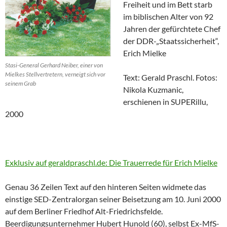
Freiheit und im Bett starb
im biblischen Alter von 92
Jahren der gefürchtete Chef
der DDR-„Staatssicherheit“,
Erich Mielke
Stasi-General Gerhard Neiber, einer von
Mielkes Stellvertretern, verneigt sich vor
Text: Gerald Praschl. Fotos:
seinem Grab
Nikola Kuzmanic,
erschienen in SUPERillu,
2000
Exklusiv auf geraldpraschl.de: Die Trauerrede für Erich Mielke
Genau 36 Zeilen Text auf den hinteren Seiten widmete das
einstige SED-Zentralorgan seiner Beisetzung am 10. Juni 2000
auf dem Berliner Friedhof Alt-Friedrichsfelde.
Beerdigungsunternehmer Hubert Hunold (60), selbst Ex-MfS-