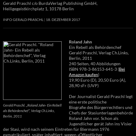
Gerald Praschl c/o BurdaVerlag Publishing GmbH,
Heiligegeistkirchplatz 1, 10178 Berlin
INFO GERALD PRASCHL
18. DEZEMBER 2017
Roland Jahn
Ein Rebell als Behördenchef
Gerald Praschl, Verlag Ch.Links,
Berlin, 2011
240 Seiten, 40 Abbildungen
ISBN 978-3-86153-641-3 (
Bei
Amazon kaufen
)
19,90 Euro (D), 20,50 Euro (A),
28,90 sFr (UVP)
Der Journalist Gerald Praschl legt
eine erste politische
Gerald Praschl. „Roland Jahn- Ein Rebell
Biografie des Bürgerrechtlers und
als Behördenchef“, Verlag Ch.Links,
Chefs der Stasiunterlagenbehörde
Berlin, 2011
Roland Jahn vor. Schon als
Jugendlicher gerät Jahn ins Visier
der Stasi, wird nach seinem Eintreten für Biermann 1976
exmatrikuliert, später inhaftiert, wegen »Öffentlicher