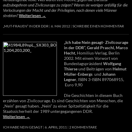
aufzubegehren und Zivilcourage zu zeigen? Waren sie weniger anfällig für die
Verlockungen der Macht und der Privilegien, nach denen viele Männer
strebten?
Weiterlesen
→
„MUT-FRAUEN“ IN DER DDR
6. MAI 2012
SCHREIBE EINEN KOMMENTAR
„Ich habe Nein gesagt- Zivilcourage
in der DDR“, Gerald Praschl, Marco
Hecht,
Homilius-Verlag, Berlin
2002. Mit einem Vorwort von
Bundestagspräsident
Wolfgang
Thierse
und Beiträgen von
Helmut
Müller-Enbergs
und
Johann
Legner
, ISBN 3-ISBN 897068915,
Euro 9,90
Die Geschichten in diesem Buch
erzählen von Zivilcourage. Es sind Geschichten von Menschen, die
„Nein“ gesagt haben. „Nein“ zu einer Spitzeltätigkeit für die
Staatssicherheit der 1989 untergegangenen DDR.
Weiterlesen
→
ICH HABE NEIN GESAGT
6. APRIL 2011
2 KOMMENTARE