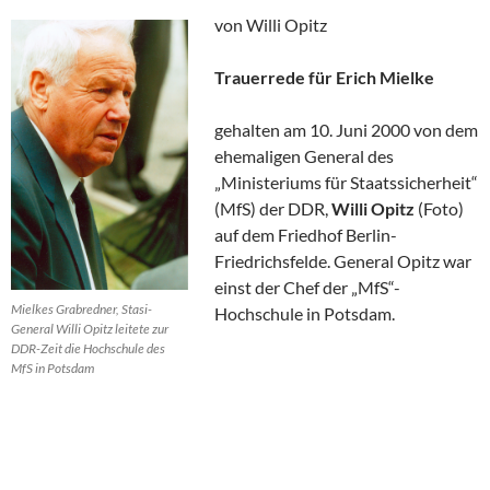
von Willi Opitz
Trauerrede für Erich Mielke
gehalten am 10. Juni 2000 von dem
ehemaligen General des
„Ministeriums für Staatssicherheit“
(MfS) der DDR,
Willi Opitz
(Foto)
auf dem Friedhof Berlin-
Friedrichsfelde. General Opitz war
einst der Chef der „MfS“-
Mielkes Grabredner, Stasi-
Hochschule in Potsdam.
General Willi Opitz leitete zur
DDR-Zeit die Hochschule des
MfS in Potsdam