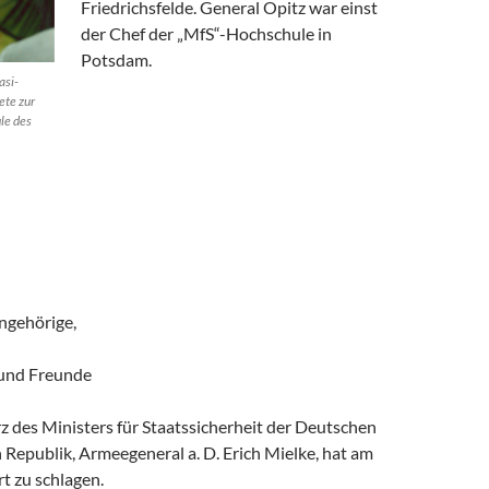
Friedrichsfelde. General Opitz war einst
der Chef der „MfS“-Hochschule in
Potsdam.
asi-
ete zur
le des
ngehörige,
 und Freunde
 des Ministers für Staatssicherheit der Deutschen
Republik, Armeegeneral a. D. Erich Mielke, hat am
t zu schlagen.