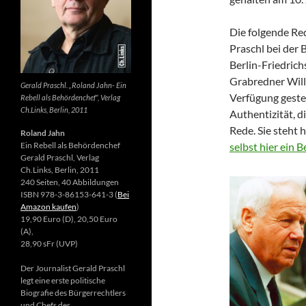
Die folgende Re
Praschl bei der 
Berlin-Friedrich
Grabredner Willi
Gerald Praschl. „Roland Jahn- Ein
Verfügung gestel
Rebell als Behördenchef“, Verlag
Ch.Links, Berlin, 2011
Authentizität, d
Rede. Sie steht 
Roland Jahn
Ein Rebell als Behördenchef
selbst hier ein 
Gerald Praschl, Verlag
Ch.Links, Berlin, 2011
240 Seiten, 40 Abbildungen
ISBN 978-3-86153-641-3 (
Bei
Amazon kaufen
)
19,90 Euro (D), 20,50 Euro
(A),
28,90 sFr (UVP)
Der Journalist Gerald Praschl
legt eine erste politische
Biografie des Bürgerrechtlers
und Chefs der