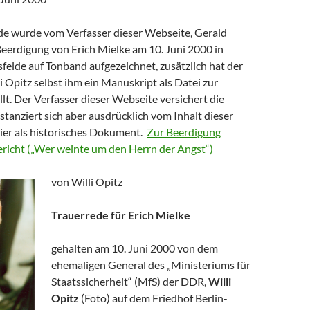
de wurde vom Verfasser dieser Webseite, Gerald
Beerdigung von Erich Mielke am 10. Juni 2000 in
sfelde auf Tonband aufgezeichnet, zusätzlich hat der
 Opitz selbst ihm ein Manuskript als Datei zur
lt. Der Verfasser dieser Webseite versichert die
istanziert sich aber ausdrücklich vom Inhalt dieser
hier als historisches Dokument.
Zur Beerdigung
Bericht („Wer weinte um den Herrn der Angst“)
von Willi Opitz
Trauerrede für Erich Mielke
gehalten am 10. Juni 2000 von dem
ehemaligen General des „Ministeriums für
Staatssicherheit“ (MfS) der DDR,
Willi
Opitz
(Foto) auf dem Friedhof Berlin-