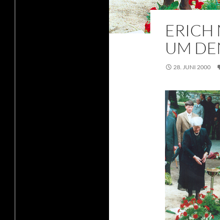
ERICH 
UM DE
28. JUNI 2000