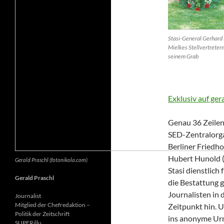
Stasi-General Gerhard 
Mielkes Stellvertretern
seinem Grab
Exklusiv auf ger
Genau 36 Zeilen 
SED-Zentralorga
Berliner Friedh
Hubert Hunold (6
Gerald Praschl (fotonikola.com)
Stasi dienstlich
Gerald Praschl
die Bestattung g
Journalisten in 
Journalist
Mitglied der Chefredaktion –
Zeitpunkt hin. 
Politik der Zeitschrift
ins anonyme Ur
SUPERillu