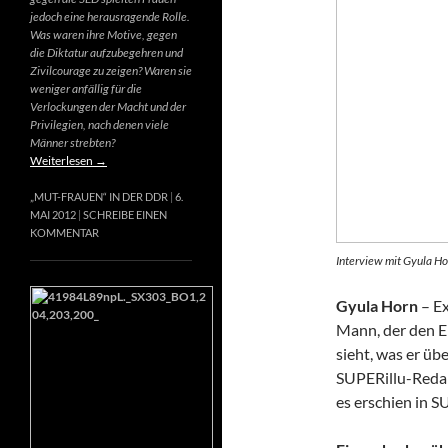
jedoch eine herausragende Rolle.
Was waren ihre Motive, gegen
die Diktatur aufzubegehren und
Zivilcourage zu zeigen? Waren sie
weniger anfällig für die
Verlockungen der Macht und der
Privilegien, nach denen viele
Männer strebten?
Weiterlesen
→
„MUT-FRAUEN“ IN DER DDR
6.
MAI 2012
SCHREIBE EINEN
KOMMENTAR
Interview mit Gyula Ho
Gyula Horn
– Ex
Mann, der den E
sieht, was er üb
SUPERillu-Redak
es erschien in S