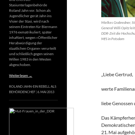
Stasiunterlagenbehörde
Roland Jahn vor. Schon als
Jugendlicher gerät Jahn ins
Visier der Stasi, wird nach
Mielkes Grabredner, St
seinem Eintreten für Biermann
General Willi Opitz leit
1976 exmatrikuliert, später
DDR-Zeit die Hochschu
inhaftiert, wegen »Öffentlicher
MfS in Potsdam
Herabwürdigung der
staatlichen Organe« verurteilt
und schließlich gegen seinen
Willen 1983 in den Westen
abgeschoben.
„Liebe Gertrud,
Weiterlesen
→
ROLAND JAHN-EIN REBELL ALS
werte Familiena
BEHÖRDENCHEF
6. MAI 2013
liebe Genossen
Das Kämpferherz
Demokratischen 
21. Mai aufgehör