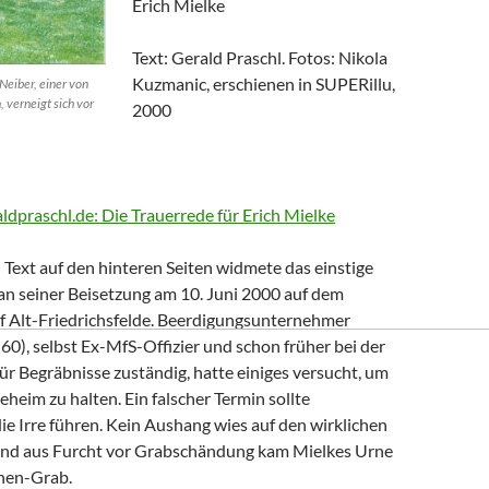
Erich Mielke
Text: Gerald Praschl. Fotos: Nikola
Kuzmanic, erschienen in SUPERillu,
Neiber, einer von
, verneigt sich vor
2000
aldpraschl.de: Die Trauerrede für Erich Mielke
Text auf den hinteren Seiten widmete das einstige
n seiner Beisetzung am 10. Juni 2000 auf dem
of Alt-Friedrichsfelde. Beerdigungsunternehmer
0), selbst Ex-MfS-Offizier und schon früher bei der
 für Begräbnisse zuständig, hatte einiges versucht, um
eheim zu halten. Ein falscher Termin sollte
die Irre führen. Kein Aushang wies auf den wirklichen
Und aus Furcht vor Grabschändung kam Mielkes Urne
nen-Grab.