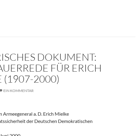
er weinte um den Herrn der Angst?
RISCHES DOKUMENT:
AUERREDE FÜR ERICH
 (1907-2000)
EIN KOMMENTAR
 Armeegeneral a. D. Erich Mielke
aatssicherheit der Deutschen Demokratischen
 Juni 2000