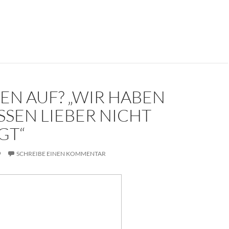
kument: Die Trauerrede für Erich Mielke (1907-2000)
EN AUF? „WIR HABEN
SSEN LIEBER NICHT
GT“
9
SCHREIBE EINEN KOMMENTAR