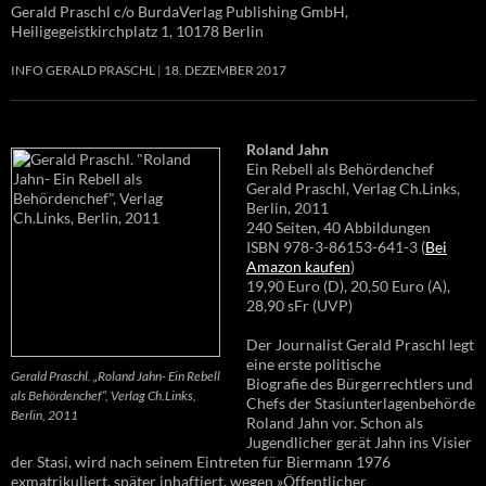
Gerald Praschl c/o BurdaVerlag Publishing GmbH,
Heiligegeistkirchplatz 1, 10178 Berlin
INFO GERALD PRASCHL
18. DEZEMBER 2017
Roland Jahn
Ein Rebell als Behördenchef
Gerald Praschl, Verlag Ch.Links,
Berlin, 2011
240 Seiten, 40 Abbildungen
ISBN 978-3-86153-641-3 (
Bei
Amazon kaufen
)
19,90 Euro (D), 20,50 Euro (A),
28,90 sFr (UVP)
Der Journalist Gerald Praschl legt
eine erste politische
Gerald Praschl. „Roland Jahn- Ein Rebell
Biografie des Bürgerrechtlers und
als Behördenchef“, Verlag Ch.Links,
Chefs der Stasiunterlagenbehörde
Berlin, 2011
Roland Jahn vor. Schon als
Jugendlicher gerät Jahn ins Visier
der Stasi, wird nach seinem Eintreten für Biermann 1976
exmatrikuliert, später inhaftiert, wegen »Öffentlicher