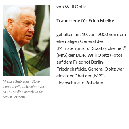
von Willi Opitz
Trauerrede für Erich Mielke
gehalten am 10. Juni 2000 von dem
ehemaligen General des
„Ministeriums für Staatssicherheit“
(MfS) der DDR,
Willi Opitz
(Foto)
auf dem Friedhof Berlin-
Friedrichsfelde. General Opitz war
einst der Chef der „MfS“-
Mielkes Grabredner, Stasi-
Hochschule in Potsdam.
General Willi Opitz leitete zur
DDR-Zeit die Hochschule des
MfS in Potsdam