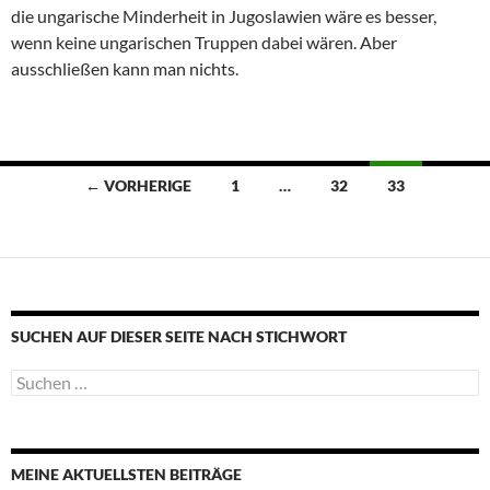
die ungarische Minderheit in Jugoslawien wäre es besser,
wenn keine ungarischen Truppen dabei wären. Aber
ausschließen kann man nichts.
Beitragsnavigation
← VORHERIGE
1
…
32
33
SUCHEN AUF DIESER SEITE NACH STICHWORT
Suche
nach:
MEINE AKTUELLSTEN BEITRÄGE