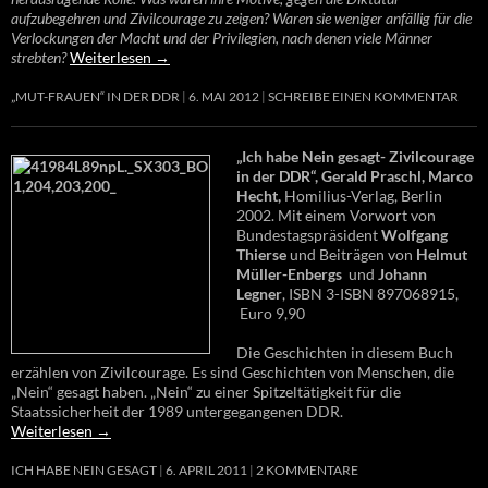
aufzubegehren und Zivilcourage zu zeigen? Waren sie weniger anfällig für die
Verlockungen der Macht und der Privilegien, nach denen viele Männer
strebten?
Weiterlesen
→
„MUT-FRAUEN“ IN DER DDR
6. MAI 2012
SCHREIBE EINEN KOMMENTAR
„Ich habe Nein gesagt- Zivilcourage
in der DDR“, Gerald Praschl, Marco
Hecht,
Homilius-Verlag, Berlin
2002. Mit einem Vorwort von
Bundestagspräsident
Wolfgang
Thierse
und Beiträgen von
Helmut
Müller-Enbergs
und
Johann
Legner
, ISBN 3-ISBN 897068915,
Euro 9,90
Die Geschichten in diesem Buch
erzählen von Zivilcourage. Es sind Geschichten von Menschen, die
„Nein“ gesagt haben. „Nein“ zu einer Spitzeltätigkeit für die
Staatssicherheit der 1989 untergegangenen DDR.
Weiterlesen
→
ICH HABE NEIN GESAGT
6. APRIL 2011
2 KOMMENTARE