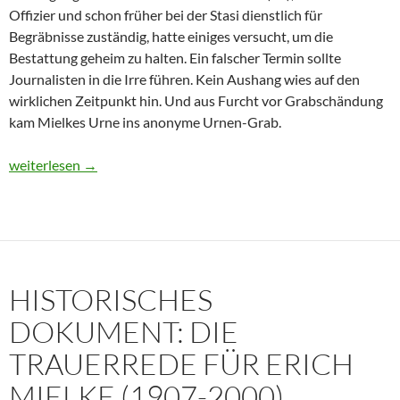
Offizier und schon früher bei der Stasi dienstlich für
Begräbnisse zuständig, hatte einiges versucht, um die
Bestattung geheim zu halten. Ein falscher Termin sollte
Journalisten in die Irre führen. Kein Aushang wies auf den
wirklichen Zeitpunkt hin. Und aus Furcht vor Grabschändung
kam Mielkes Urne ins anonyme Urnen-Grab.
Erich Mielke: Wer weinte um den Herrn der Angst?
weiterlesen
→
HISTORISCHES
DOKUMENT: DIE
TRAUERREDE FÜR ERICH
MIELKE (1907-2000)