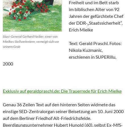
Freiheit und im Bett starb
im biblischen Alter von 92
Jahren der gefürchtete Chef
der DDR-„Staatssicherheit“,
Erich Mielke
Stasi-General Gerhard Neiber, einer von
Mielkes Stellvertretern, verneigt sich vor
Text: Gerald Praschl. Fotos:
seinem Grab
Nikola Kuzmanic,
erschienen in SUPERillu,
2000
Exklusiv auf geraldpraschl.de: Die Trauerrede für Erich Mielke
Genau 36 Zeilen Text auf den hinteren Seiten widmete das
einstige SED-Zentralorgan seiner Beisetzung am 10. Juni 2000
auf dem Berliner Friedhof Alt-Friedrichsfelde.
Beerdigungsunternehmer Hubert Hunold (60), selbst Ex-MfS-