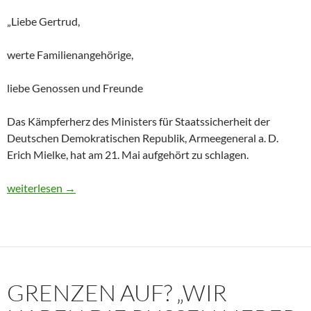
„Liebe Gertrud,
werte Familienangehörige,
liebe Genossen und Freunde
Das Kämpferherz des Ministers für Staatssicherheit der
Deutschen Demokratischen Republik, Armeegeneral a. D.
Erich Mielke, hat am 21. Mai aufgehört zu schlagen.
Historisches Dokument: Die Trauerrede für Erich Mielke (1907
weiterlesen
→
GRENZEN AUF? „WIR