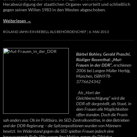
Herabwürdigung der staatlichen Organe« verurteilt und schließlich
gegen seinen Willen 1983 in den Westen abgeschoben.
Weiterlesen
→
ROLAND JAHN-EIN REBELL ALS BEHÖRDENCHEF
6. MAI 2013
Bärbel Bohley, Gerald Praschl,
Rüdiger Rosenthal: „Mut-
Frauen in der DDR“,
erschienen
2006 bei Langen Müller Herbig,
München, ISBN978-
3776624342
Als „Hort der
Gleichberechtigung“ wird die
DDR oft dargestellt, als Staat, in
dem Frauen alle Möglichkeiten
offen standen. Doch die Praxis
sah anders aus: Ob im Politbüro, im SED-Zentralkomittee, in den Betrieben
und der DDR-Regierung – die Spitzenpositionen wurden von Männern
besetzt. Im Widerstand gegen die SED spielten Frauen jedoch eine
herausragende Rolle. Was waren ihre Motive, gegen die Diktatur